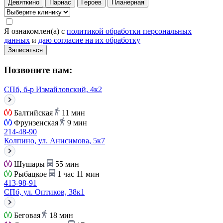
Девяткино
Парнас
Героев
Планерная
Я ознакомлен(а) с
политикой обработки персональных
данных
и
даю согласие на их обработку
Записаться
Позвоните нам:
СПб, б-р Измайловский, 4к2
Балтийская
11 мин
Фрунзенская
9 мин
214-48-90
Колпино, ул. Анисимова, 5к7
Шушары
55 мин
Рыбацкое
1 час 11 мин
413-98-91
СПб, ул. Оптиков, 38к1
Беговая
18 мин