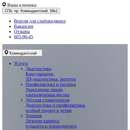
Ваша клиника:
СПб, пр. Комендантский, 58к1
Версия для слабовидящих
Вакансии
Отзывы
603-90-45
Комендантский
Услуги
Диагностика
Консультации,
3D-диагностика, рентген
Профилактика и гигиена
Укрепление эмали,
ультразвуковая чистка
Детская стоматология
Диагностика и профилактика,
особый подход к детям
Терапия
Лечение кариеса,
пульпита и периодонтита