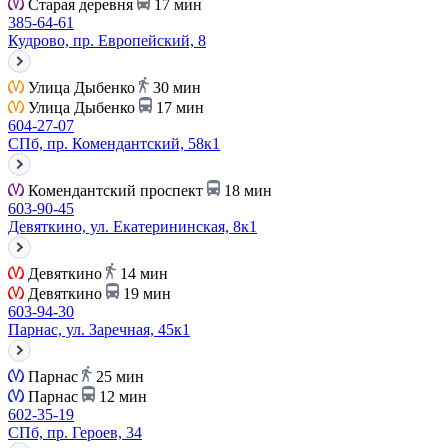
Старая деревня
17 мин
385-64-61
Кудрово, пр. Европейский, 8
Улица Дыбенко
30 мин
Улица Дыбенко
17 мин
604-27-07
СПб, пр. Комендантский, 58к1
Комендантский проспект
18 мин
603-90-45
Девяткино, ул. Екатерининская, 8к1
Девяткино
14 мин
Девяткино
19 мин
603-94-30
Парнас, ул. Заречная, 45к1
Парнас
25 мин
Парнас
12 мин
602-35-19
СПб, пр. Героев, 34