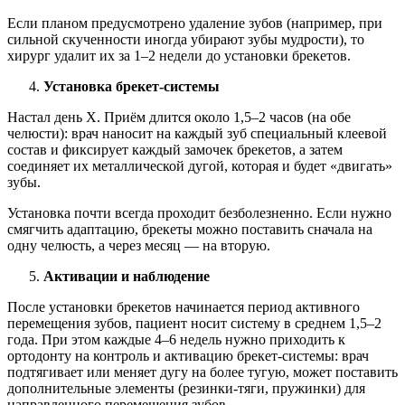
Если планом предусмотрено удаление зубов (например, при
сильной скученности иногда убирают зубы мудрости), то
хирург удалит их за 1–2 недели до установки брекетов.
Установка брекет-системы
Настал день Х. Приём длится около 1,5–2 часов (на обе
челюсти): врач наносит на каждый зуб специальный клеевой
состав и фиксирует каждый замочек брекетов, а затем
соединяет их металлической дугой, которая и будет «двигать»
зубы.
Установка почти всегда проходит безболезненно. Если нужно
смягчить адаптацию, брекеты можно поставить сначала на
одну челюсть, а через месяц — на вторую.
Активации и наблюдение
После установки брекетов начинается период активного
перемещения зубов, пациент носит систему в среднем 1,5–2
года. При этом каждые 4–6 недель нужно приходить к
ортодонту на контроль и активацию брекет-системы: врач
подтягивает или меняет дугу на более тугую, может поставить
дополнительные элементы (резинки-тяги, пружинки) для
направленного перемещения зубов.