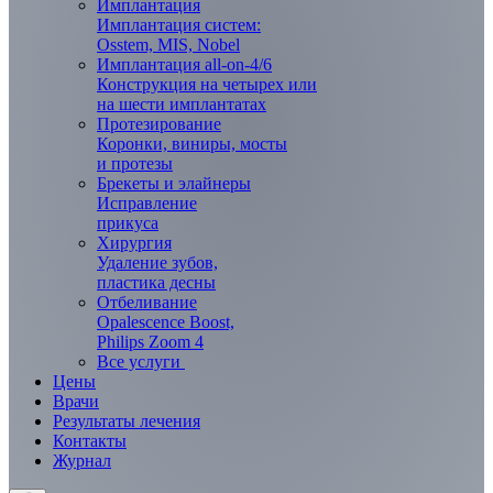
Имплантация
Имплантация систем:
Osstem, MIS, Nobel
Имплантация all-on-4/6
Конструкция на четырех или
на шести имплантатах
Протезирование
Коронки, виниры, мосты
и протезы
Брекеты и элaйнеры
Исправление
прикуса
Хирургия
Удаление зубов,
пластика десны
Отбеливание
Opalescence Boost,
Philips Zoom 4
Все услуги
Цены
Врачи
Результаты лечения
Контакты
Журнал