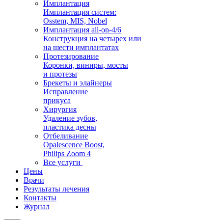
Имплантация
Имплантация систем:
Osstem, MIS, Nobel
Имплантация all-on-4/6
Конструкция на четырех или
на шести имплантатах
Протезирование
Коронки, виниры, мосты
и протезы
Брекеты и элaйнеры
Исправление
прикуса
Хирургия
Удаление зубов,
пластика десны
Отбеливание
Opalescence Boost,
Philips Zoom 4
Все услуги
Цены
Врачи
Результаты лечения
Контакты
Журнал