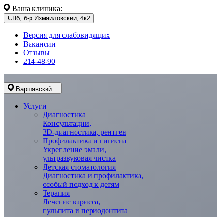
Ваша клиника:
СПб, б-р Измайловский, 4к2
Версия для слабовидящих
Вакансии
Отзывы
214-48-90
Варшавский
Услуги
Диагностика
Консультации,
3D-диагностика, рентген
Профилактика и гигиена
Укрепление эмали,
ультразвуковая чистка
Детская стоматология
Диагностика и профилактика,
особый подход к детям
Терапия
Лечение кариеса,
пульпита и периодонтита