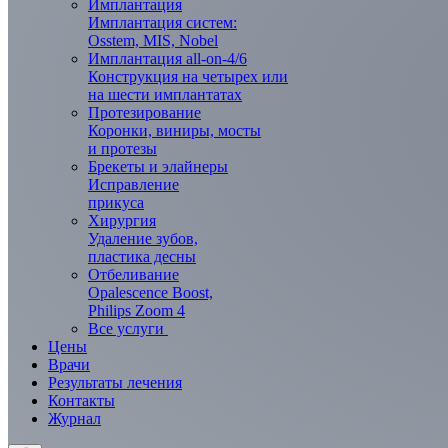
Имплантация
Имплантация систем:
Osstem, MIS, Nobel
Имплантация all-on-4/6
Конструкция на четырех или
на шести имплантатах
Протезирование
Коронки, виниры, мосты
и протезы
Брекеты и элaйнеры
Исправление
прикуса
Хирургия
Удаление зубов,
пластика десны
Отбеливание
Opalescence Boost,
Philips Zoom 4
Все услуги
Цены
Врачи
Результаты лечения
Контакты
Журнал