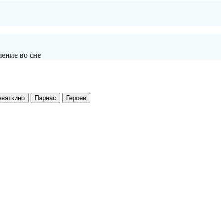
ение во сне
евяткино
Парнас
Героев