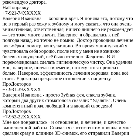
рекомендую доктора.
НаПоправку
+7-921-74XXXXX
Валерия Ивановна — хороший врач. Я поняла это, потому что
не в первый раз хожу к зубному и могу сказать, что она очень
внимательная, ответственная, ничего лишнего не рекомендует
— это тоже много значит. Наверное, я обращалась к ней
полгода назад, но точно не помню. Доктор проводила лечение
восьмёрки, осмотр, консультацию. Во время манипуляций я
чувствовала себя хорошо, после них у меня не возникло
болевых ощущений, всё было отлично. Федотова В.И.
порекомендовала сделать гигиеническую чистку. Она уделила
мне, наверное, полчаса времени, потому что я пришла с
болью. Наверное, эффективность лечения хорошая, пока всё
стоит. У доктора прекрасное отношение к пациенту.
ПроДокторов
+7-931-39XXXXX
Валерия Ивановна - просто Зубная фея, спасла зубчик,
который два других стоматолога сказали: "Удалять". Очень
компетентный врач, любящий и знающий свое дело!
ПроДокторов
+7-952-22XXXXX
Мне все понравилось - и отношение, и лечение, и качество
выполненной работы. Сначала я с ассистентом прошла и мне
сделали сразу в клинике 3D-снимок, его отправили Валерии