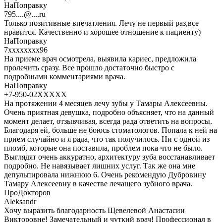
НаПоправку
795....@....ru
Только позитивные впечатления. Лечу не первый раз,все
нравится. Качественно и хорошее отношение к пациенту)
НаПоправку
7xxxxxxxx96
На приеме врач осмотрела, выявила кариес, предложила
пролечить сразу. Все прошло достаточно быстро с
подробными комментариями врача.
НаПоправку
+7-950-02XXXXX
На протяжении 4 месяцев лечу зубы у Тамары Алексеевны.
Очень приятная девушка, подробно объясняет, что на данный
момент делает, отзывчивая, всегда рада ответить на вопросы.
Благодаря ей, больше не боюсь стоматологов. Попала к ней на
прием случайно и я рада, что так получилось. Ни с одной из
пломб, которые она поставила, проблем пока что не было.
Выглядят очень аккуратно, архитектуру зуба восстанавливает
подробно. Не навязывает лишних услуг. Так же она мне
депульпировала нижнюю 6. Очень рекомендую Дубровину
Тамару Алексеевну в качестве лечащего зубного врача.
ПроДокторов
Aleksandr
Хочу выразить благодарность Щевелевой Анастасии
Викторовне! Замечательный и чуткий врач! Профессионал в