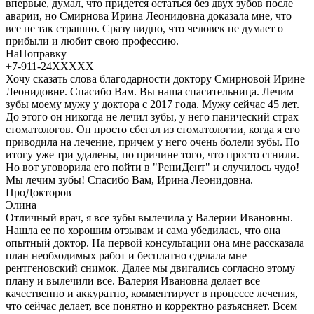
впервые, думал, что придется остаться без двух зубов после
аварии, но Смирнова Ирина Леонидовна доказала мне, что
все не так страшно. Сразу видно, что человек не думает о
прибыли и любит свою профессию.
НаПоправку
+7-911-24XXXXX
Хочу сказать слова благодарности доктору Смирновой Ирине
Леонидовне. Спасибо Вам. Вы наша спасительница. Лечим
зубы моему мужу у доктора с 2017 года. Мужу сейчас 45 лет.
До этого он никогда не лечил зубы, у него панический страх
стоматологов. Он просто сбегал из стоматологии, когда я его
приводила на лечение, причем у него очень болели зубы. По
итогу уже три удалены, по причине того, что просто сгнили.
Но вот уговорила его пойти в "РениДент" и случилось чудо!
Мы лечим зубы! Спасибо Вам, Ирина Леонидовна.
ПроДокторов
Элина
Отличный врач, я все зубы вылечила у Валерии Ивановны.
Нашла ее по хорошим отзывам и сама убедилась, что она
опытный доктор. На первой консультации она мне рассказала
план необходимых работ и бесплатно сделала мне
рентгеновский снимок. Далее мы двигались согласно этому
плану и вылечили все. Валерия Ивановна делает все
качественно и аккуратно, комментирует в процессе лечения,
что сейчас делает, все понятно и корректно разъясняет. Всем