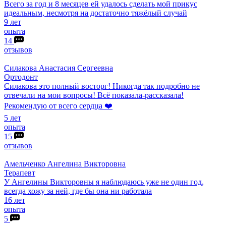
Всего за год и 8 месяцев ей удалось сделать мой прикус
идеальным, несмотря на достаточно тяжёлый случай
9 лет
опыта
14
отзывов
Силакова
Анастасия Сергеевна
Ортодонт
Силакова это полный восторг! Никогда так подробно не
отвечали на мои вопросы! Всё показала-рассказала!
Рекомендую от всего сердца ❤️
5 лет
опыта
15
отзывов
Амельченко
Ангелина Викторовна
Терапевт
У Ангелины Викторовны я наблюдаюсь уже не один год,
всегда хожу за ней, где бы она ни работала
16 лет
опыта
5