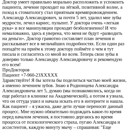
Доктор умеет правильно морально расположить и успокоить
пациента, лечение проходит на лёгкой, позитивной волне, а
поход к стоматологу стал приятным времяпровождением.
Александр Александрович, за почти 5 лет, удалил мне зубы
мудрости, лечил кариес, пульпит. У доктора очень «легкая
рука» и все манипуляции проходят безболезненно! И что
немаловажно, здесь я уверена, что меня не будут «разводить
на деньги». Доктор грамотно составляет план лечения и
рассказывает все в мельчайших подробностях. Если один раз
попадёте на приём к этому доктору поймёте о чем я тут
писала и согласитесь со мной во всем. Теперь свои зубы я
доверяю только Александру Александровичу и рекомендую
его всем!
ПроДокторов
Пациент +7-960-23XXXXX
Здравствуйте! Я бы хотела бы поделиться частью моей жизни,
а именно лечением зубов. Знаю я Родионцева Александра
Александровича лет 5, думаю (мы познакомились, когда он
еще работал в клинике на Академической), а потом я узнала,
что он оттуда ушел и начала искать его в интернете и нашла.
Как пациент – я ужасна, даже дети лучше переносят данный
процесс. Мне нужно обязательно подождать какое-то время
перед началом лечения, я постоянно дергаюсь во время
процесса от психологического страха, пугаю Александра и
ассистентов, каждую минуту мычу – спрашивая: "Еще