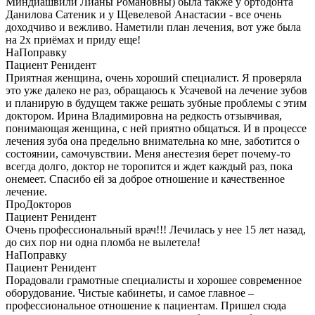
Миндиашвили Лианы Романовны) была также у ортодонта
Данилова Сатеник и у Щевелевой Анастасии - все очень
доходчиво и вежливо. Наметили план лечения, вот уже была
на 2х приёмах и приду еще!
НаПоправку
Пациент Ренидент
Приятная женщина, очень хороший специалист. Я проверяла
это уже далеко не раз, обращаюсь к Усачевой на лечение зубов
и планирую в будущем также решать зубные проблемы с этим
доктором. Ирина Владимировна на редкость отзывчивая,
понимающая женщина, с ней приятно общаться. И в процессе
лечения зуба она предельно внимательна ко мне, заботится о
состоянии, самочувствии. Меня анестезия берет почему-то
всегда долго, доктор не торопится и ждет каждый раз, пока
онемеет. Спасибо ей за доброе отношение и качественное
лечение.
ПроДокторов
Пациент Ренидент
Очень профессиональный врач!!! Лечилась у нее 15 лет назад,
до сих пор ни одна пломба не вылетела!
НаПоправку
Пациент Ренидент
Порадовали грамотные специалисты и хорошее современное
оборудование. Чистые кабинеты, и самое главное –
профессиональное отношение к пациентам. Пришел сюда