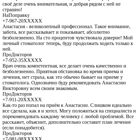
своё деле очень внимательная, и добрая рядом с ней не
страшно!
НаПоправку
+7-967-20XXXXX
Анастасия - великолепный профессионал. Такое внимание,
забота, все рассказывает и показывает, абсолютно
безболезненно. На сто процентов чувствовала доверие! Мой
личный стоматолог теперь, буду продолжать ходить только к
ней.
ПроДокторов
+7-952-35XXXXX
Врач очень компетентная, все делает очень качественно и
безболезненно. Приятная обстановка во время приема и
лечения, нет страха, как это обычно бывает на приеме у
стоматолога. Однозначно буду рекомендовать Анастасию
Викторовну всем своим знакомым.
ПроДокторов
+7-911-20XXXXX
Как-то раз попал на приём к Анастасии. Слишком идеально
все сделала, как я и хотел. Могу положиться на специалиста и
порекомендовать каждому человеку с любой проблемой. Все
расскажет, объяснит, дополнительно составит план лечение
(если понадобится).
ПроДокторов
+7-981-98XXXXX