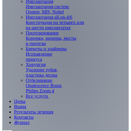
Имплантация
Имплантация систем:
Osstem, MIS, Nobel
Имплантация all-on-4/6
Конструкция на четырех или
на шести имплантатах
Протезирование
Коронки, виниры, мосты
и протезы
Брекеты и элaйнеры
Исправление
прикуса
Хирургия
Удаление зубов,
пластика десны
Отбеливание
Opalescence Boost,
Philips Zoom 4
Все услуги
Цены
Врачи
Результаты лечения
Контакты
Журнал