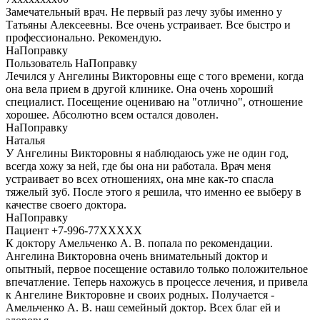
Замечательный врач. Не первый раз лечу зубы именно у
Татьяны Алексеевны. Все очень устраивает. Все быстро и
профессионально. Рекомендую.
НаПоправку
Пользователь НаПоправку
Лечился у Ангелины Викторовны еще с того времени, когда
она вела прием в другой клинике. Она очень хороший
специалист. Посещение оцениваю на "отлично", отношение
хорошее. Абсолютно всем остался доволен.
НаПоправку
Наталья
У Ангелины Викторовны я наблюдаюсь уже не один год,
всегда хожу за ней, где бы она ни работала. Врач меня
устраивает во всех отношениях, она мне как-то спасла
тяжелый зуб. После этого я решила, что именно ее выберу в
качестве своего доктора.
НаПоправку
Пациент +7-996-77XXXXX
К доктору Амельченко А. В. попала по рекомендации.
Ангелина Викторовна очень внимательный доктор и
опытный, первое посещение оставило только положительное
впечатление. Теперь нахожусь в процессе лечения, и привела
к Ангелине Викторовне и своих родных. Получается -
Амельченко А. В. наш семейный доктор. Всех благ ей и