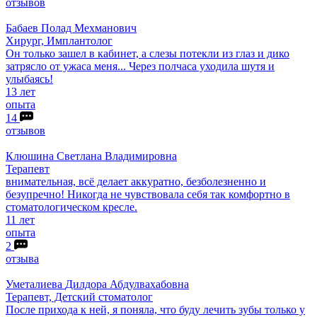
отзывов
Бабаев
Полад Мехманович
Хирург, Имплантолог
Он только зашел в кабинет, а слезы потекли из глаз и дико
затрясло от ужаса меня... Через полчаса уходила шутя и
улыбаясь!
13 лет
опыта
14
отзывов
Клюшина
Светлана Владимировна
Терапевт
внимательная, всё делает аккуратно, безболезненно и
безупречно! Никогда не чувствовала себя так комфортно в
стоматологическом кресле.
11 лет
опыта
2
отзыва
Уметалиева
Дилдора Абдулвахабовна
Терапевт, Детский стоматолог
После прихода к ней, я поняла, что буду лечить зубы только у