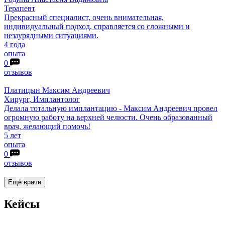
Терапевт
Прекрасный специалист, очень внимательная,
индивидуальный подход, справляется со сложными и
незаурядными ситуациями.
4 года
опыта
0
отзывов
Платицын
Максим Андреевич
Хирург, Имплантолог
Делала тотальную имплантацию - Максим Андреевич провел
огромную работу на верхней челюсти. Очень образованный
врач, желающий помочь!
5 лет
опыта
0
отзывов
Ещё врачи
Кейсы