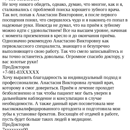
Не хочу никого обидеть, однако, думаю, что многие, как и я,
сталкивались с проблемой поиска хорошего зубного врача.
Так вот, попав к Анастасии Викторовне, я после первого
посещения понял, что свершилось чудо и я наконец-то попал в
надежные руки. Никогда не думал, что на приём к зубному
можно идти с удовольствием! Все на высшем уровне, начиная
с момента приземления в кресло и до окончания приёма.
Однозначно рекомендую Анастасию Викторовну как
первоклассного специалиста, знающего и безупречно
выполняющего свою работу. Так что смело записывайтесь и
вы точно останетесь довольны. Огромное спасибо доктору, у
вас золотые руки!
ПроДокторов
+7-981-83XXXXX
Хочу выразить благодарность за индивидуальный подход и
профессионализм. Анастасия Викторовна лучший врач,
которому я смог довериться. Приём и лечение проходит
безболезненно и так чтобы пациент мог быть уверен в
дальнейшем наблюдение и консультации в случае
необходимости. А также данный врач посоветовала мне
высококвалифицированного ортодонта и подготовила мои
зубы к установке брекетов. Восхищён её отдачей в работе,
пусть будет больше таких людей в медицине.
ПроДокторов
7xxxxxxxx00