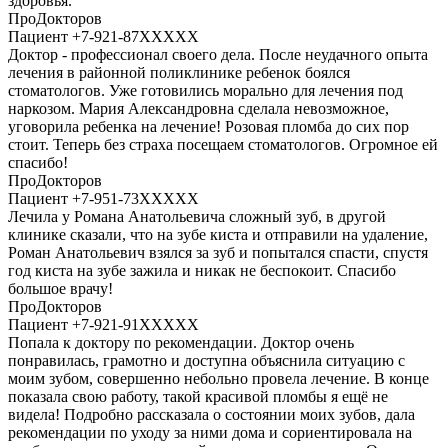
здоровья.
ПроДокторов
Пациент +7-921-87XXXXX
Доктор - профессионал своего дела. После неудачного опыта
лечения в районной поликлинике ребенок боялся
стоматологов. Уже готовились морально для лечения под
наркозом. Мария Александровна сделала невозможное,
уговорила ребенка на лечение! Розовая пломба до сих пор
стоит. Теперь без страха посещаем стоматологов. Огромное ей
спасибо!
ПроДокторов
Пациент +7-951-73XXXXX
Лечила у Романа Анатольевича сложный зуб, в другой
клинике сказали, что на зубе киста и отправили на удаление,
Роман Анатольевич взялся за зуб и попытался спасти, спустя
год киста на зубе зажила и никак не беспокоит. Спасибо
большое врачу!
ПроДокторов
Пациент +7-921-91XXXXX
Попала к доктору по рекомендации. Доктор очень
понравилась, грамотно и доступна объяснила ситуацию с
моим зубом, совершенно небольно провела лечение. В конце
показала свою работу, такой красивой пломбы я ещё не
видела! Подробно рассказала о состоянии моих зубов, дала
рекомендации по уходу за ними дома и сориентировала на