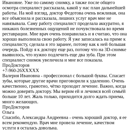
Ивановне. Уже по самому снимку, а также после общего
осмотра специалист рассказала, какой у нас план дальнейшей
работы. На мой взгляд, доктор Федотова очень вежливая, она
все объяснила и рассказала, лишних услуг врач мне не
навязывала. Саму работу специалист проделала аккуратно, я
никаких болезненных ощущений не почувствовала во время
реставрации. Мне врач очень понравилась и я считаю, что она
хорошо выполнила свою работу. Я уже записалась на приме к
специалисту, сделала я это заранее, потому как к ней большая
очередь. Пойду я к доктору еще раз, потому что на 3D-снимке
выявилось, что нужно подлечить еще два зуба. При этом
специалист снимок увеличила и мне все показала.
ПроДокторов
+7-960-26XXXXX
Валерия Ивановна - профессионал с большой буквы. Спасает
зубы, которые другие врачи приговорили к удалению. Очень
качественно, грамотно, чётко проходит лечение. Важно, когда
можно доверять доктору. Мы верим ей и лечимся всей семьёй
больше 10 лет. Жаль только, приходится долго ждать приема,
много желающих.
ПроДокторов
Ольга
Спасибо, Александра Андреевна - очень хороший доктор, я ее
всем рекомендую. Врач мне провела лечение, качеством
услуги я осталась довольна.