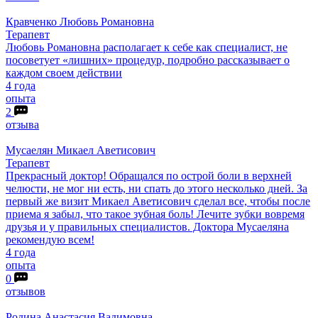
Кравченко
Любовь Романовна
Терапевт
Любовь Романовна располагает к себе как специалист, не
посоветует «лишних» процедур, подробно рассказывает о
каждом своем действии
4 года
опыта
2
отзыва
Мусаелян
Микаел Аветисович
Терапевт
Прекрасный доктор! Обращался по острой боли в верхней
челюсти, не мог ни есть, ни спать до этого несколько дней. За
первый же визит Микаел Аветисович сделал все, чтобы после
приема я забыл, что такое зубная боль! Лечите зубки вовремя
друзья и у правильных специалистов. Доктора Мусаеляна
рекомендую всем!
4 года
опыта
0
отзывов
Родина
Анастасия Вадимовна