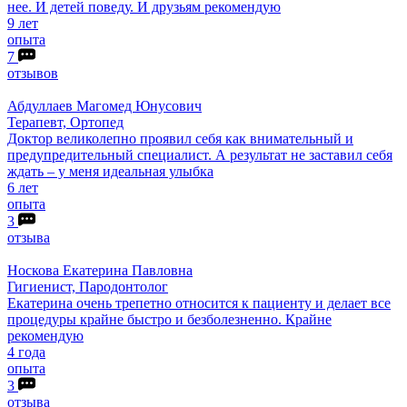
нее. И детей поведу. И друзьям рекомендую
9 лет
опыта
7
отзывов
Абдуллаев
Магомед Юнусович
Терапевт, Ортопед
Доктор великолепно проявил себя как внимательный и
предупредительный специалист. А результат не заставил себя
ждать – у меня идеальная улыбка
6 лет
опыта
3
отзыва
Носкова
Екатерина Павловна
Гигиенист, Пародонтолог
Екатерина очень трепетно относится к пациенту и делает все
процедуры крайне быстро и безболезненно. Крайне
рекомендую
4 года
опыта
3
отзыва