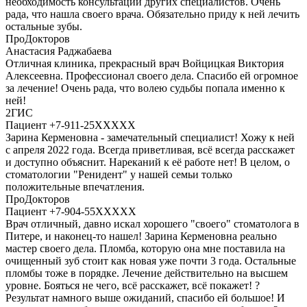
необходимость консультаций других специалистов. Очень
рада, что нашла своего врача. Обязательно приду к ней лечить
остальные зубы.
ПроДокторов
Анастасия Раджабаева
Отличная клиника, прекрасный врач Войцицкая Виктория
Алексеевна. Профессионал своего дела. Спасибо ей огромное
за лечение! Очень рада, что волею судьбы попала именно к
ней!
2ГИС
Пациент +7-911-25XXXXX
Зарина Керменовна - замечательный специалист! Хожу к ней
с апреля 2022 года. Всегда приветливая, всё всегда расскажет
и доступно объяснит. Нареканий к её работе нет! В целом, о
стоматологии "Ренидент" у нашей семьи только
положительные впечатления.
ПроДокторов
Пациент +7-904-55XXXXX
Врач отличный, давно искал хорошего "своего" стоматолога в
Питере, и наконец-то нашел! Зарина Керменовна реально
мастер своего дела. Пломба, которую она мне поставила на
очищенный зуб стоит как новая уже почти 3 года. Остальные
пломбы тоже в порядке. Лечение действительно на высшем
уровне. Бояться не чего, всё расскажет, всё покажет! ?
Результат намного выше ожиданий, спасибо ей большое! И