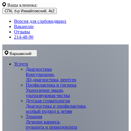
Ваша клиника:
СПб, б-р Измайловский, 4к2
Версия для слабовидящих
Вакансии
Отзывы
214-48-90
Варшавский
Услуги
Диагностика
Консультации,
3D-диагностика, рентген
Профилактика и гигиена
Укрепление эмали,
ультразвуковая чистка
Детская стоматология
Диагностика и профилактика,
особый подход к детям
Терапия
Лечение кариеса,
пульпита и периодонтита