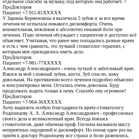
отдельное спасибо за музыку, под которую она работает. ?
ПроДокторов
Пациент +7-911-81XXXXX
У Зарины Керменовны я вылечила 5 зубов и за все время
лечения не испытала никакого дискомфорта. Очень
внимательная, вежливая и абсолютно никакой боли при
лечении. План лечения обсуждает с пациентом и доступно всё
объясняет. Учитывая, что ранее мне попадались разные врачи
и есть с чем сравнить, это лучший стоматолог-терапевт, с
которым мне приходилось иметь дело.
ПроДокторов
Пациент +7-981-77XXXXX
Александр Александрович - очень чуткий и заботливый врач.
Взялся за мой сложный зубик, киста. Зуб спасли, хожу
довольная. На протяжении всего лечения подробно объяснял
и консультировал меня. Осталась очень довольна. Буду
продолжать ходить только к нему. Спасибо ему огромное!
ПроДокторов
Пациент +7-964-36XXXXX
Хочу выразить особую благодарность врачу-стоматологу
Родионцеву А. А. Александр Александрович - профессионал
своего дела и великолепный врач. Всегда боялась
стоматологов, даже обычная проф. Гигиена вызывала массу
неприятных ощущений и дискомфорт. Но попав один раз на
приём к доктору Родионцеву все страхи и боли развеялись.