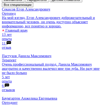
Все специализации
Секисов
Егор Александрович
Ортопед
На мой взгляд, Егор Александрович доброжелательный и
внимательный человек, он очень доступно объясняет
информацию, все понятно и хорошо.
Главный врач
13 лет
опыта
11
отзыв
Пастухов
Данила Максимович
Терапевт
Очень профессиональный подход. Данила Максимович
аккуратно и качественно вылечил мне три зуба. Ни разу мне
не было больно
5 лет
опыта
6
отзывов
Баумгартен
Анжелика Евгеньевна
Ортодонт