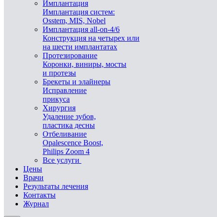
Имплантация
Имплантация систем:
Osstem, MIS, Nobel
Имплантация all-on-4/6
Конструкция на четырех или
на шести имплантатах
Протезирование
Коронки, виниры, мосты
и протезы
Брекеты и элaйнеры
Исправление
прикуса
Хирургия
Удаление зубов,
пластика десны
Отбеливание
Opalescence Boost,
Philips Zoom 4
Все услуги
Цены
Врачи
Результаты лечения
Контакты
Журнал