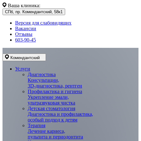
Ваша клиника:
СПб, пр. Комендантский, 58к1
Версия для слабовидящих
Вакансии
Отзывы
603-90-45
Комендантский
Услуги
Диагностика
Консультации,
3D-диагностика, рентген
Профилактика и гигиена
Укрепление эмали,
ультразвуковая чистка
Детская стоматология
Диагностика и профилактика,
особый подход к детям
Терапия
Лечение кариеса,
пульпита и периодонтита