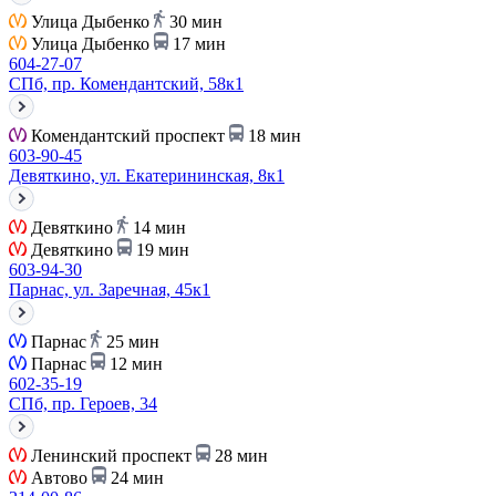
Улица Дыбенко
30 мин
Улица Дыбенко
17 мин
604-27-07
СПб, пр. Комендантский, 58к1
Комендантский проспект
18 мин
603-90-45
Девяткино, ул. Екатерининская, 8к1
Девяткино
14 мин
Девяткино
19 мин
603-94-30
Парнас, ул. Заречная, 45к1
Парнас
25 мин
Парнас
12 мин
602-35-19
СПб, пр. Героев, 34
Ленинский проспект
28 мин
Автово
24 мин