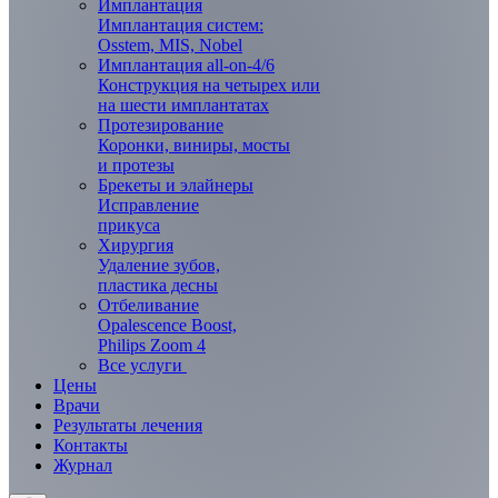
Имплантация
Имплантация систем:
Osstem, MIS, Nobel
Имплантация all-on-4/6
Конструкция на четырех или
на шести имплантатах
Протезирование
Коронки, виниры, мосты
и протезы
Брекеты и элaйнеры
Исправление
прикуса
Хирургия
Удаление зубов,
пластика десны
Отбеливание
Opalescence Boost,
Philips Zoom 4
Все услуги
Цены
Врачи
Результаты лечения
Контакты
Журнал