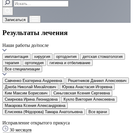
Записаться
Результаты лечения
Наши работы до/после
имплантация
хирургия
ортодонтия
детская стоматология
терапия
ортопедия
гигиена и отбеливание
Все специализации
Савченко Екатерина Андреевна
Решетников Даниил Алексеевич
Дзюба Николай Михайлович
Юрова Анастасия Игоревна
Ким Максим Борисович
Синьговская Ксения Сергеевна
Смирнова Ирина Леонидовна
Кукло Виктория Алексеевна
Макарова Ксения Александровна
Елисеева (Фёдорова) Тамара Анатольевна
Все врачи
Исправление открытого прикуса
30 месяцев