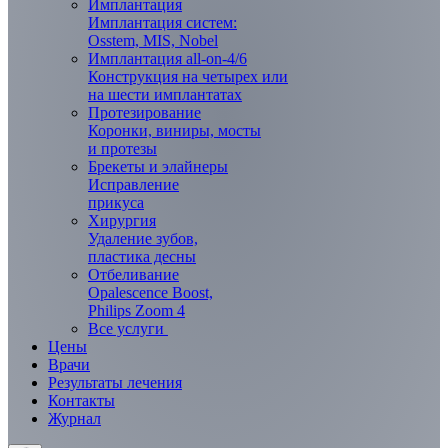
Имплантация
Имплантация систем:
Osstem, MIS, Nobel
Имплантация all-on-4/6
Конструкция на четырех или
на шести имплантатах
Протезирование
Коронки, виниры, мосты
и протезы
Брекеты и элaйнеры
Исправление
прикуса
Хирургия
Удаление зубов,
пластика десны
Отбеливание
Opalescence Boost,
Philips Zoom 4
Все услуги
Цены
Врачи
Результаты лечения
Контакты
Журнал