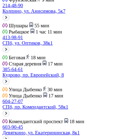
214-48-90
Колпино, ул. Анисимова, 5к7
Шушары
55 мин
Рыбацкое
1 час 11 мин
413-98-91
СПб, ул. Оптиков, 38к1
Беговая
18 мин
Старая деревня
17 мин
385-64-61
Кудрово, пр. Европейский, 8
Улица Дыбенко
30 мин
Улица Дыбенко
17 мин
604-27-07
СПб, пр. Комендантский, 58к1
Комендантский проспект
18 мин
603-90-45
Девяткино, ул. Екатерининская, 8к1