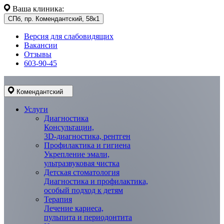
Ваша клиника:
СПб, пр. Комендантский, 58к1
Версия для слабовидящих
Вакансии
Отзывы
603-90-45
Комендантский
Услуги
Диагностика
Консультации,
3D-диагностика, рентген
Профилактика и гигиена
Укрепление эмали,
ультразвуковая чистка
Детская стоматология
Диагностика и профилактика,
особый подход к детям
Терапия
Лечение кариеса,
пульпита и периодонтита