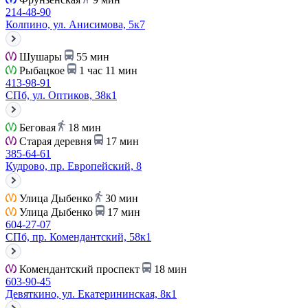
214-48-90
Колпино, ул. Анисимова, 5к7
Шушары
55 мин
Рыбацкое
1 час 11 мин
413-98-91
СПб, ул. Оптиков, 38к1
Беговая
18 мин
Старая деревня
17 мин
385-64-61
Кудрово, пр. Европейский, 8
Улица Дыбенко
30 мин
Улица Дыбенко
17 мин
604-27-07
СПб, пр. Комендантский, 58к1
Комендантский проспект
18 мин
603-90-45
Девяткино, ул. Екатерининская, 8к1