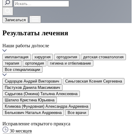
Записаться
Результаты лечения
Наши работы до/после
имплантация
хирургия
ортодонтия
детская стоматология
терапия
ортопедия
гигиена и отбеливание
Все специализации
Сидорцов Андрей Викторович
Синьговская Ксения Сергеевна
Пастухов Данила Максимович
Садыгова (Онкина) Татьяна Алексеевна
Шатило Кристина Юрьевна
Климова (Фундовная) Александра Андреевна
Белькович Наталья Андреевна
Все врачи
Исправление открытого прикуса
30 месяцев