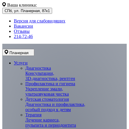
Ваша клиника:
СПб, ул. Планерная, 87к1
Версия для слабовидящих
Вакансии
Отзывы
214-72-46
Планерная
Услуги
Диагностика
Консультации,
3D-диагностика, рентген
Профилактика и гигиена
Укрепление эмали,
ультразвуковая чистка
Детская стоматология
Диагностика и профилактика,
особый подход к детям
Терапия
Лечение кариеса,
пульпита и периодонтита