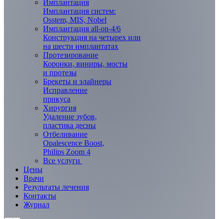
Имплантация
Имплантация систем:
Osstem, MIS, Nobel
Имплантация all-on-4/6
Конструкция на четырех или
на шести имплантатах
Протезирование
Коронки, виниры, мосты
и протезы
Брекеты и элaйнеры
Исправление
прикуса
Хирургия
Удаление зубов,
пластика десны
Отбеливание
Opalescence Boost,
Philips Zoom 4
Все услуги
Цены
Врачи
Результаты лечения
Контакты
Журнал