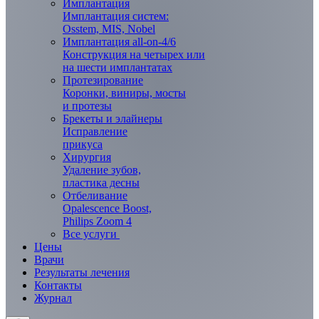
Имплантация
Имплантация систем:
Osstem, MIS, Nobel
Имплантация all-on-4/6
Конструкция на четырех или
на шести имплантатах
Протезирование
Коронки, виниры, мосты
и протезы
Брекеты и элaйнеры
Исправление
прикуса
Хирургия
Удаление зубов,
пластика десны
Отбеливание
Opalescence Boost,
Philips Zoom 4
Все услуги
Цены
Врачи
Результаты лечения
Контакты
Журнал