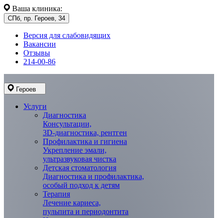
Ваша клиника:
СПб, пр. Героев, 34
Версия для слабовидящих
Вакансии
Отзывы
214-00-86
Героев
Услуги
Диагностика
Консультации,
3D-диагностика, рентген
Профилактика и гигиена
Укрепление эмали,
ультразвуковая чистка
Детская стоматология
Диагностика и профилактика,
особый подход к детям
Терапия
Лечение кариеса,
пульпита и периодонтита