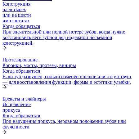
Конструкция
на четырех
или на шести
имплантатах
Когда обращаться
При значительной или полной потере зубов, когда нужно
восстановить весь зубной ряд надёжной несъёмной
конструкцией.
Протезирование
Коронки, мосты, протезы, виниры
Когда обращаться
Если зуб разрушен, сильно изменён внешне или отсутствует
— для восстановления функции, формы и эстетики улыбки.
Брекеты и элaйнеры
Исправление
прикуса
Когда обращаться
При нарушения прикуса, неровном положении зубов или
скученности