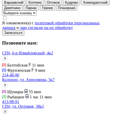
Варшавский
Колпино
Оптиков
Кудрово
Комендантский
Девяткино
Парнас
Героев
Планерная
Я ознакомлен(а) с
политикой обработки персональных
данных
и
даю согласие на их обработку
Записаться
Позвоните нам:
СПб, б-р Измайловский, 4к2
Балтийская
11 мин
Фрунзенская
9 мин
214-48-90
Колпино, ул. Анисимова, 5к7
Шушары
55 мин
Рыбацкое
1 час 11 мин
413-98-91
СПб, ул. Оптиков, 38к1