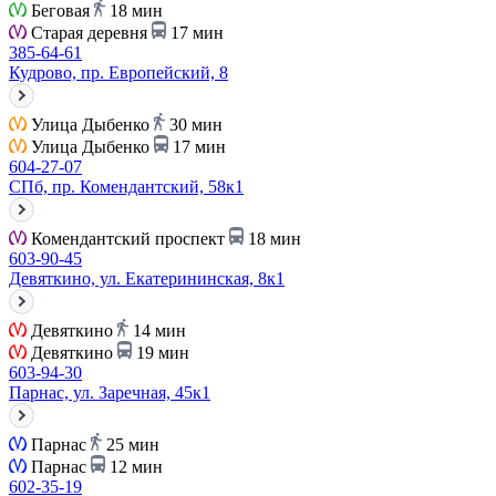
Беговая
18 мин
Старая деревня
17 мин
385-64-61
Кудрово, пр. Европейский, 8
Улица Дыбенко
30 мин
Улица Дыбенко
17 мин
604-27-07
СПб, пр. Комендантский, 58к1
Комендантский проспект
18 мин
603-90-45
Девяткино, ул. Екатерининская, 8к1
Девяткино
14 мин
Девяткино
19 мин
603-94-30
Парнас, ул. Заречная, 45к1
Парнас
25 мин
Парнас
12 мин
602-35-19