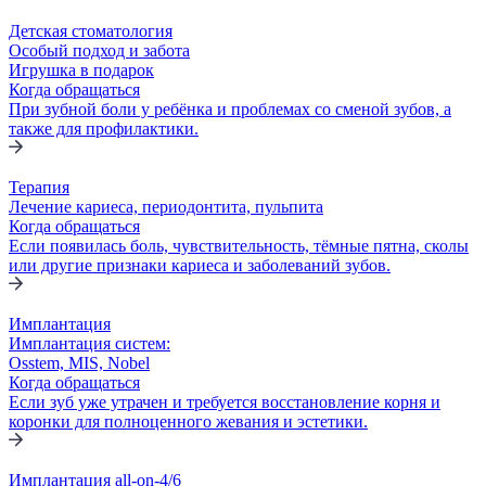
Детская стоматология
Особый подход и забота
Игрушка в подарок
Когда обращаться
При зубной боли у ребёнка и проблемах со сменой зубов, а
также для профилактики.
Терапия
Лечение кариеса, периодонтита, пульпита
Когда обращаться
Если появилась боль, чувствительность, тёмные пятна, сколы
или другие признаки кариеса и заболеваний зубов.
Имплантация
Имплантация систем:
Osstem, MIS, Nobel
Когда обращаться
Если зуб уже утрачен и требуется восстановление корня и
коронки для полноценного жевания и эстетики.
Имплантация all-on-4/6