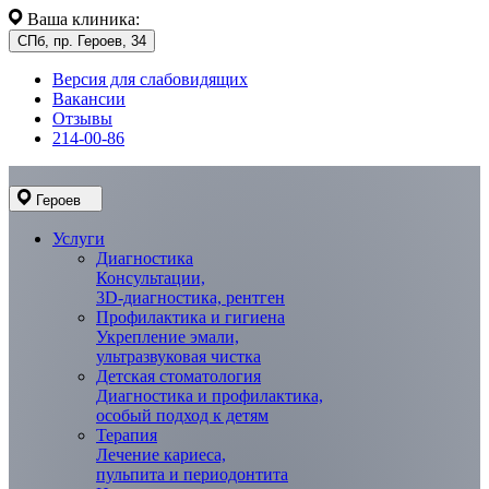
Ваша клиника:
СПб, пр. Героев, 34
Версия для слабовидящих
Вакансии
Отзывы
214-00-86
Героев
Услуги
Диагностика
Консультации,
3D-диагностика, рентген
Профилактика и гигиена
Укрепление эмали,
ультразвуковая чистка
Детская стоматология
Диагностика и профилактика,
особый подход к детям
Терапия
Лечение кариеса,
пульпита и периодонтита