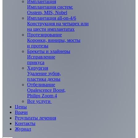
Имплантация
Имплантация систем:
Osstem, MIS, Nobel
Имплантация all-on-4/6
Конструкция на четырех или
на шести имплантатах
Протезирование
Коронки, виниры, мосты
и протезы
Брекеты и элaйнеры
Исправление
прикуса
Хирургия
Удаление зубов,
пластика десны
Отбеливание
Opalescence Boost,
Philips Zoom 4
Все услуги
Цены
Врачи
Результаты лечения
Контакты
Журнал