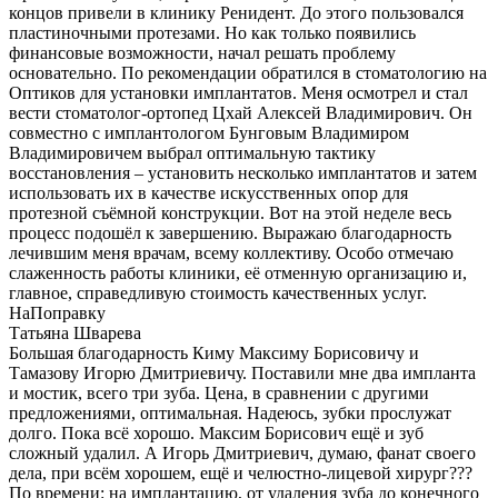
концов привели в клинику Ренидент. До этого пользовался
пластиночными протезами. Но как только появились
финансовые возможности, начал решать проблему
основательно. По рекомендации обратился в стоматологию на
Оптиков для установки имплантатов. Меня осмотрел и стал
вести стоматолог-ортопед Цхай Алексей Владимирович. Он
совместно с имплантологом Бунговым Владимиром
Владимировичем выбрал оптимальную тактику
восстановления – установить несколько имплантатов и затем
использовать их в качестве искусственных опор для
протезной съёмной конструкции. Вот на этой неделе весь
процесс подошёл к завершению. Выражаю благодарность
лечившим меня врачам, всему коллективу. Особо отмечаю
слаженность работы клиники, её отменную организацию и,
главное, справедливую стоимость качественных услуг.
НаПоправку
Татьяна Шварева
Большая благодарность Киму Максиму Борисовичу и
Тамазову Игорю Дмитриевичу. Поставили мне два импланта
и мостик, всего три зуба. Цена, в сравнении с другими
предложениями, оптимальная. Надеюсь, зубки прослужат
долго. Пока всё хорошо. Максим Борисович ещё и зуб
сложный удалил. А Игорь Дмитриевич, думаю, фанат своего
дела, при всём хорошем, ещё и челюстно-лицевой хирург???
По времени: на имплантацию, от удаления зуба до конечного