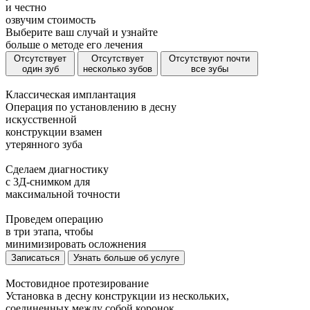
и
честно
озвучим стоимость
Выберите ваш случай и узнайте
больше о методе его лечения
Отсутствует
Отсутствует
Отсутствуют почти
один зуб
несколько зубов
все зубы
Классическая имплантация
Операция по установлению в десну
искусственной
конструкции взамен
утерянного зуба
Сделаем диагностику
с 3Д-снимком для
максимальной точности
Проведем операцию
в три этапа, чтобы
минимизировать осложнения
Записаться
Узнать больше об услуге
Мостовидное протезирование
Установка в десну конструкции из нескольких,
соединенных между собой коронок