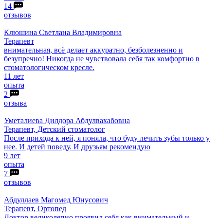
14
отзывов
Клюшина
Светлана Владимировна
Терапевт
внимательная, всё делает аккуратно, безболезненно и
безупречно! Никогда не чувствовала себя так комфортно в
стоматологическом кресле.
11 лет
опыта
2
отзыва
Уметалиева
Дилдора Абдулвахабовна
Терапевт, Детский стоматолог
После прихода к ней, я поняла, что буду лечить зубы только у
нее. И детей поведу. И друзьям рекомендую
9 лет
опыта
7
отзывов
Абдуллаев
Магомед Юнусович
Терапевт, Ортопед
Доктор великолепно проявил себя как внимательный и