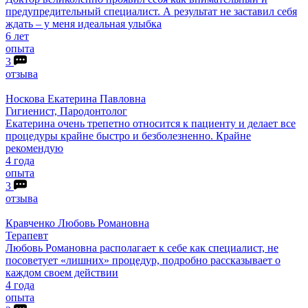
предупредительный специалист. А результат не заставил себя
ждать – у меня идеальная улыбка
6 лет
опыта
3
отзыва
Носкова
Екатерина Павловна
Гигиенист, Пародонтолог
Екатерина очень трепетно относится к пациенту и делает все
процедуры крайне быстро и безболезненно. Крайне
рекомендую
4 года
опыта
3
отзыва
Кравченко
Любовь Романовна
Терапевт
Любовь Романовна располагает к себе как специалист, не
посоветует «лишних» процедур, подробно рассказывает о
каждом своем действии
4 года
опыта