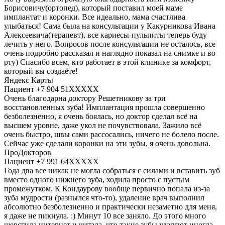
Борисовичу(ортопед), который поставил моей маме
имплантат и коронки. Все идеально, мама счастлива
улыбаться! Сама была на консультации у Какурникова Ивана
Алексеевича(терапевт), все кариесы-пульпиты теперь буду
лечить у него. Вопросов после консультации не осталось, все
очень подробно рассказал и наглядно показал на снимке и во
рту) Спасибо всем, кто работает в этой клинике за комфорт,
который вы создаёте!
Яндекс Карты
Пациент +7 904 51XXXXX
Очень благодарна доктору Решетникову за три
восстановленных зуба! Имплантация прошла совершенно
безболезненно, я очень боялась, но доктор сделал всё на
высшем уровне, даже укол не почувствовала. Зажило всё
очень быстро, швы сами рассосались, ничего не болело после.
Сейчас уже сделали коронки на эти зубы, я очень довольна.
ПроДокторов
Пациент +7 991 64XXXXX
Года два все никак не могла собраться с силами и вставить зуб
вместо одного нижнего зуба, ходила просто с пустым
промежутком. К Кондаурову вообще первично попала из-за
зуба мудрости (разнылся что-то), удаление врач выполнил
абсолютно безболезненно и практически незаметно для меня,
я даже не пикнула. :) Минут 10 все заняло. До этого много
шерстила интернет и читала, что такие зубы удаляют иногда