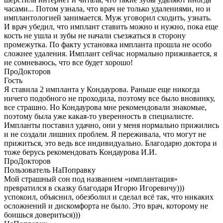
часами... Потом узнала, что врач не только удалениями, но и
имплантологией занимается. Муж уговорил сходить, узнать.
И врач убедил, что имплант ставить можно и нужно, пока еще
кость не ушла и зубы не начали съезжаться в сторону
промежутка. По факту установка импланта прошла не особо
сложнее удаления. Имплант сейчас нормально приживается, я
не сомневаюсь, что все будет хорошо!
ПроДокторов
Гость
Я ставила 2 импланта у Кондаурова. Раньше еще никогда
ничего подобного не проходила, поэтому все было вновинку,
все страшно. Но Кондаурова мне рекомендовали знакомые,
поэтому была уже какая-то уверенность в специалисте.
Импланты​ поставил удачно, они у меня нормально прижились
и не создали лишних проблем. Я переживала, что могут не
прижиться, это ведь все индивидуально. Благодарю доктора и
тоже берусь рекомендовать Кондаурова И.И.
ПроДокторов
Пользователь НаПоправку
Мой страшный сон под названием «имплантация»
превратился в сказку благодаря Игорю Игоревичу)))
успокоил, объяснил, обезболил и сделал всё так, что никаких
осложнений и дискомфорта не было. Это врач, которому не
боишься довериться)))