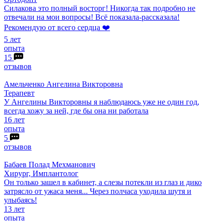
Силакова это полный восторг! Никогда так подробно не
отвечали на мои вопросы! Всё показала-рассказала!
Рекомендую от всего сердца ❤️
5 лет
опыта
15
отзывов
Амельченко
Ангелина Викторовна
Терапевт
У Ангелины Викторовны я наблюдаюсь уже не один год,
всегда хожу за ней, где бы она ни работала
16 лет
опыта
5
отзывов
Бабаев
Полад Мехманович
Хирург, Имплантолог
Он только зашел в кабинет, а слезы потекли из глаз и дико
затрясло от ужаса меня... Через полчаса уходила шутя и
улыбаясь!
13 лет
опыта