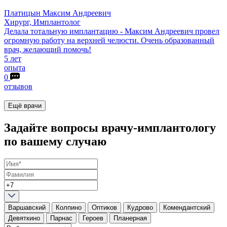
Платицын
Максим Андреевич
Хирург, Имплантолог
Делала тотальную имплантацию - Максим Андреевич провел
огромную работу на верхней челюсти. Очень образованный
врач, желающий помочь!
5 лет
опыта
0
отзывов
Ещё врачи
Задайте вопросы врачу-имплантологу
по вашему случаю
Варшавский
Колпино
Оптиков
Кудрово
Комендантский
Девяткино
Парнас
Героев
Планерная