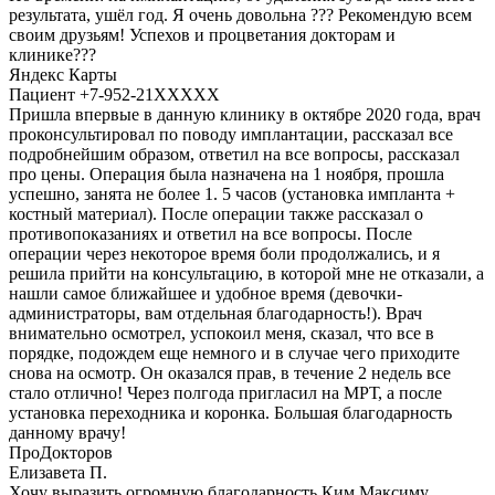
результата, ушёл год. Я очень довольна ??? Рекомендую всем
своим друзьям! Успехов и процветания докторам и
клинике???
Яндекс Карты
Пациент +7-952-21XXXXX
Пришла впервые в данную клинику в октябре 2020 года, врач
проконсультировал по поводу имплантации, рассказал все
подробнейшим образом, ответил на все вопросы, рассказал
про цены. Операция была назначена на 1 ноября, прошла
успешно, занята не более 1. 5 часов (установка импланта +
костный материал). После операции также рассказал о
противопоказаниях и ответил на все вопросы. После
операции через некоторое время боли продолжались, и я
решила прийти на консультацию, в которой мне не отказали, а
нашли самое ближайшее и удобное время (девочки-
администраторы, вам отдельная благодарность!). Врач
внимательно осмотрел, успокоил меня, сказал, что все в
порядке, подождем еще немного и в случае чего приходите
снова на осмотр. Он оказался прав, в течение 2 недель все
стало отлично! Через полгода пригласил на МРТ, а после
установка переходника и коронка. Большая благодарность
данному врачу!
ПроДокторов
Елизавета П.
Хочу выразить огромную благодарность Ким Максиму