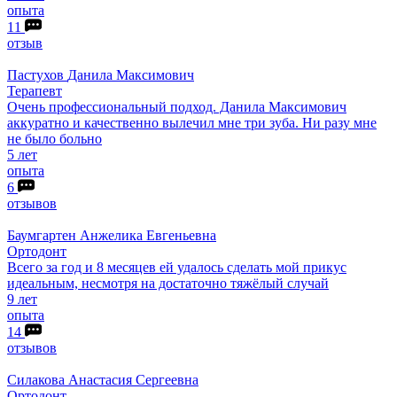
опыта
11
отзыв
Пастухов
Данила Максимович
Терапевт
Очень профессиональный подход. Данила Максимович
аккуратно и качественно вылечил мне три зуба. Ни разу мне
не было больно
5 лет
опыта
6
отзывов
Баумгартен
Анжелика Евгеньевна
Ортодонт
Всего за год и 8 месяцев ей удалось сделать мой прикус
идеальным, несмотря на достаточно тяжёлый случай
9 лет
опыта
14
отзывов
Силакова
Анастасия Сергеевна
Ортодонт