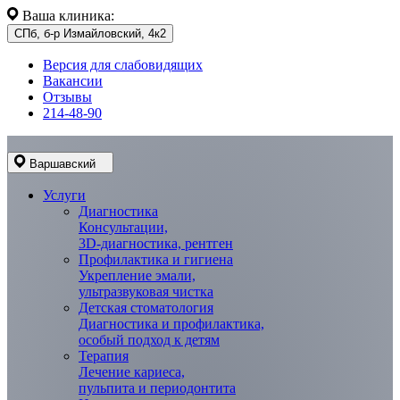
Ваша клиника:
СПб, б-р Измайловский, 4к2
Версия для слабовидящих
Вакансии
Отзывы
214-48-90
Варшавский
Услуги
Диагностика
Консультации,
3D-диагностика, рентген
Профилактика и гигиена
Укрепление эмали,
ультразвуковая чистка
Детская стоматология
Диагностика и профилактика,
особый подход к детям
Терапия
Лечение кариеса,
пульпита и периодонтита