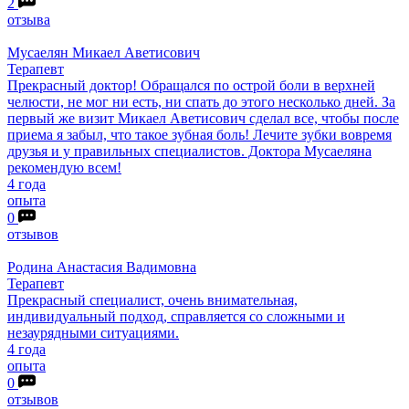
2
отзыва
Мусаелян
Микаел Аветисович
Терапевт
Прекрасный доктор! Обращался по острой боли в верхней
челюсти, не мог ни есть, ни спать до этого несколько дней. За
первый же визит Микаел Аветисович сделал все, чтобы после
приема я забыл, что такое зубная боль! Лечите зубки вовремя
друзья и у правильных специалистов. Доктора Мусаеляна
рекомендую всем!
4 года
опыта
0
отзывов
Родина
Анастасия Вадимовна
Терапевт
Прекрасный специалист, очень внимательная,
индивидуальный подход, справляется со сложными и
незаурядными ситуациями.
4 года
опыта
0
отзывов