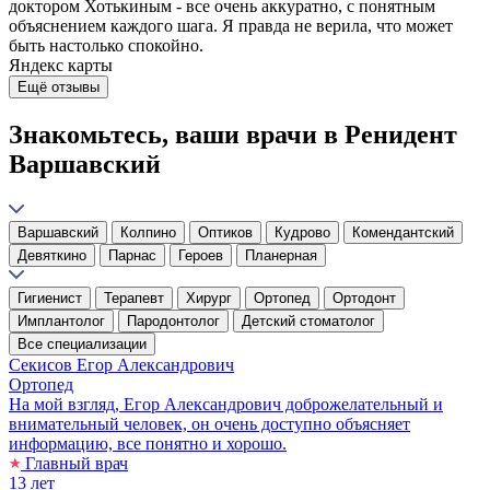
доктором Хотькиным - все очень аккуратно, с понятным
объяснением каждого шага. Я правда не верила, что может
быть настолько спокойно.
Яндекс карты
Ещё отзывы
Знакомьтесь, ваши врачи в Ренидент
Варшавский
Варшавский
Колпино
Оптиков
Кудрово
Комендантский
Девяткино
Парнас
Героев
Планерная
Гигиенист
Терапевт
Хирург
Ортопед
Ортодонт
Имплантолог
Пародонтолог
Детский стоматолог
Все специализации
Секисов
Егор Александрович
Ортопед
На мой взгляд, Егор Александрович доброжелательный и
внимательный человек, он очень доступно объясняет
информацию, все понятно и хорошо.
Главный врач
13 лет