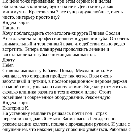
По цене тоже приемлимо, при этом сервис и в целом
обстановка в клинике, будто ты не в Девяткино , а как
минимум на Крестовском ? все супер дружелюбные, очень
чисто, интерьер просто вау?
Яндекс карты
Пациент
Хочу поблагодарить стоматолога-хирурга Плиева Сослан
Анатольевича за профессионализм в удалении зуба! Он очень
внимательный и терпеливый врач, что действительно редко
встретить. Теперь планируем продолжить лечение и
восстанавливать зубы с помощью имплантов.
Докту
Helen
Ставила имплант у Бабаева Полада Мехмановича. Не
ожидала, что операция пройдет так легко. Врач очень
заботливый и чуткий, в послеоперационном периоде держал
со мной связь, узнавал о самочувствии. Еще хочу отметить на
сколько клиника развита в техническом плане. Стоит
новейшее и современное оборудование. Рекомендую.
Яндекс карты
Екатерина К.
На установку импланта решалась почти год - страх
пересиливал здравый смысл. Записалась в Ренидент по
рекомендации коллеги, пошла с дрожащими руками. И ушла с
ощущением, что наконец могу спокойно улыбаться. Работала с