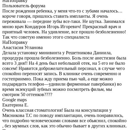
НаПоправку
Пользователь форума
После рождения ребенка, у меня что-то с зубами началось…
короче говоря, пришлось ставить импланты. Я очень
переживала — передние зубы все-таки. Не шутка. Занимался
мною врач Кондауров Игорь Игоревич! Прекрасный врач и
приятный человек. На удивление, все прошло безболезненно!
Так что советую именно этого специалиста
НаПоправку
Анастасия Угланова
Делала установку минивинта у Решетникова Даниила,
процедура прошла безболезненно. Боль после анестизии была
всего 3 дня!! На 4 день был небольшой отек, на 5 его не было
совсем! Нравится доброжелательный персонал, в случае чего
спокойно переносят запись. В клинике очень современно и
гостеприимно. Пока жду приема пью чай, а еще можно
подзарядить телефон—удивили фирменные павербанки) во
время экзекуций зубных можно посмотреть фильм, мы
смотрим 50 оттенков????
Google maps
Екатерина Е.
Очень классная стоматология! Была на консультации у
Мясникова Т.С по поводу имплантации, очень понравилось,
что подробно человеческими словами все обьяснил, спокойно
, без заумных слов, как это обычно бывает в других клиниках.