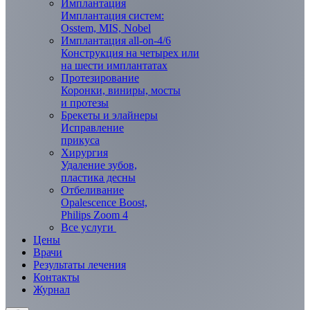
Имплантация
Имплантация систем:
Osstem, MIS, Nobel
Имплантация all-on-4/6
Конструкция на четырех или
на шести имплантатах
Протезирование
Коронки, виниры, мосты
и протезы
Брекеты и элaйнеры
Исправление
прикуса
Хирургия
Удаление зубов,
пластика десны
Отбеливание
Opalescence Boost,
Philips Zoom 4
Все услуги
Цены
Врачи
Результаты лечения
Контакты
Журнал