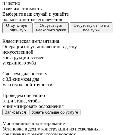
и
честно
озвучим стоимость
Выберите ваш случай и узнайте
больше о методе его лечения
Отсутствует
Отсутствует
Отсутствуют почти
один зуб
несколько зубов
все зубы
Классическая имплантация
Операция по установлению в десну
искусственной
конструкции взамен
утерянного зуба
Сделаем диагностику
с 3Д-снимком для
максимальной точности
Проведем операцию
в три этапа, чтобы
минимизировать осложнения
Записаться
Узнать больше об услуге
Мостовидное протезирование
Установка в десну конструкции из нескольких,
соединенных между собой коронок