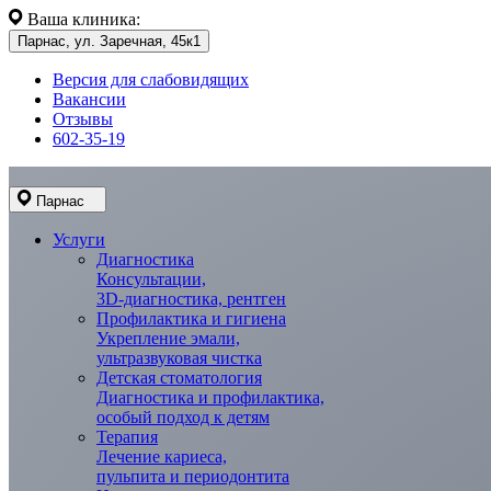
Ваша клиника:
Парнас, ул. Заречная, 45к1
Версия для слабовидящих
Вакансии
Отзывы
602-35-19
Парнас
Услуги
Диагностика
Консультации,
3D-диагностика, рентген
Профилактика и гигиена
Укрепление эмали,
ультразвуковая чистка
Детская стоматология
Диагностика и профилактика,
особый подход к детям
Терапия
Лечение кариеса,
пульпита и периодонтита