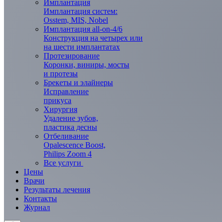
Имплантация
Имплантация систем:
Osstem, MIS, Nobel
Имплантация all-on-4/6
Конструкция на четырех или
на шести имплантатах
Протезирование
Коронки, виниры, мосты
и протезы
Брекеты и элaйнеры
Исправление
прикуса
Хирургия
Удаление зубов,
пластика десны
Отбеливание
Opalescence Boost,
Philips Zoom 4
Все услуги
Цены
Врачи
Результаты лечения
Контакты
Журнал