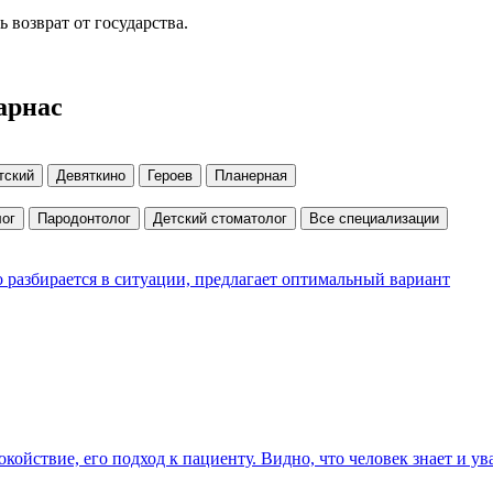
возврат от государства.
арнас
тский
Девяткино
Героев
Планерная
ог
Пародонтолог
Детский стоматолог
Все специализации
разбирается в ситуации, предлагает оптимальный вариант
окойствие, его подход к пациенту. Видно, что человек знает и у