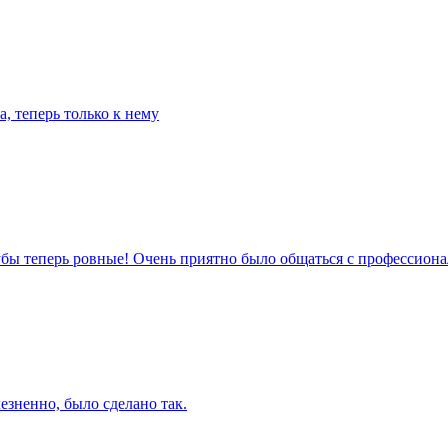
а, теперь только к нему
зубы теперь ровные! Очень приятно было общаться с профессиона
езненно, было сделано так.