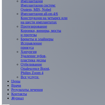
Имплантация
Имплантация систем:
Osstem, MIS, Nobel
Имплантация all-on-4/6
Конструкция на четырех или
на шести имплантатах
Протезирование
Коронки, виниры, мосты
и протезы
Брекеты и элaйнеры
Исправление
прикуса
Хирургия
Удаление зубов,
пластика десны
Отбеливание
Opalescence Boost,
Philips Zoom 4
Все услуги
Цены
Врачи
Результаты лечения
Контакты
Журнал