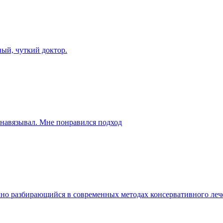
ый, чуткий доктор.
 навязывал. Мне понравился подход
но разбирающийся в современных методах консервативного леч