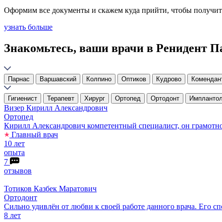
Оформим все документы и скажем куда прийти, чтобы получить 
узнать больше
Знакомьтесь, ваши врачи в Ренидент П
Парнас
Варшавский
Колпино
Оптиков
Кудрово
Комендан
Гигиенист
Терапевт
Хирург
Ортопед
Ортодонт
Имплантол
Визер
Кирилл Александрович
Ортопед
Кирилл Александрович компетентный специалист, он грамотно 
Главный врач
10 лет
опыта
7
отзывов
Тотиков
Казбек Маратович
Ортодонт
Сильно удивлён от любви к своей работе данного врача. Его сп
8 лет