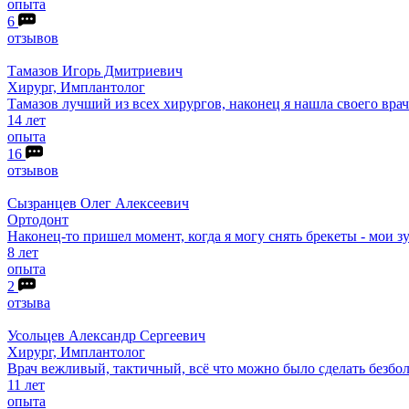
опыта
6
отзывов
Тамазов
Игорь Дмитриевич
Хирург, Имплантолог
Тамазов лучший из всех хирургов, наконец я нашла своего врач
14 лет
опыта
16
отзывов
Сызранцев
Олег Алексеевич
Ортодонт
Наконец-то пришел момент, когда я могу снять брекеты - мои 
8 лет
опыта
2
отзыва
Усольцев
Александр Сергеевич
Хирург, Имплантолог
Врач вежливый, тактичный, всё что можно было сделать безбол
11 лет
опыта