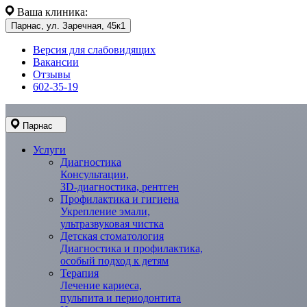
Ваша клиника:
Парнас, ул. Заречная, 45к1
Версия для слабовидящих
Вакансии
Отзывы
602-35-19
Парнас
Услуги
Диагностика
Консультации,
3D-диагностика, рентген
Профилактика и гигиена
Укрепление эмали,
ультразвуковая чистка
Детская стоматология
Диагностика и профилактика,
особый подход к детям
Терапия
Лечение кариеса,
пульпита и периодонтита