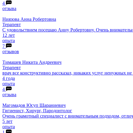
4
отзыва
Ниязова
Анна Робертовна
Терапевт
С удовольствием посещаю Анну Робертовну. Очень внимательн
12 лет
опыта
7
отзывов
Тимашев
Никита Андреевич
Терапевт
врач все конструктивно рассказал, никаких услуг ненужных не
4 года
опыта
4
отзыва
Магомадов
Юсуп Шараниевич
Гигиенист, Хирург, Пародонтолог
Очень грамотный специалист с внимательным подходом, отлич
5 лет
опыта
1