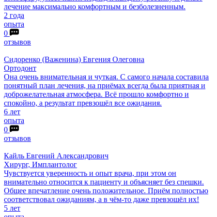
лечение максимально комфортным и безболезненным.
2 года
опыта
0
отзывов
Сидоренко
(Важенина) Евгения Олеговна
Ортодонт
Она очень внимательная и чуткая. С самого начала составила
понятный план лечения, на приёмах всегда была приятная и
доброжелательная атмосфера. Всё прошло комфортно и
спокойно, а результат превзошёл все ожидания.
6 лет
опыта
0
отзывов
Кайль
Евгений Александрович
Хирург, Имплантолог
Чувствуется уверенность и опыт врача, при этом он
внимательно относится к пациенту и объясняет без спешки.
Общее впечатление очень положительное. Приём полностью
соответствовал ожиданиям, а в чём-то даже превзошёл их!
5 лет
опыта