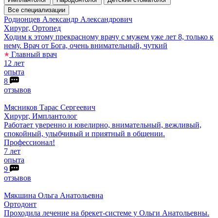
Все специализации
Родионцев
Александр Александрович
Хирург, Ортопед
Ходим к этому прекрасному врачу с мужем уже лет 8, только к
нему. Врач от Бога, очень внимательный, чуткий
Главный врач
12 лет
опыта
8
отзывов
Мясников
Тарас Сергеевич
Хирург, Имплантолог
Работает уверенно и ювелирно, внимательный, вежливый,
спокойный, улыбчивый и приятный в общении.
Профессионал!
7 лет
опыта
9
отзывов
Мякшина
Ольга Анатольевна
Ортодонт
Проходила лечение на брекет-системе у Ольги Анатольевны.