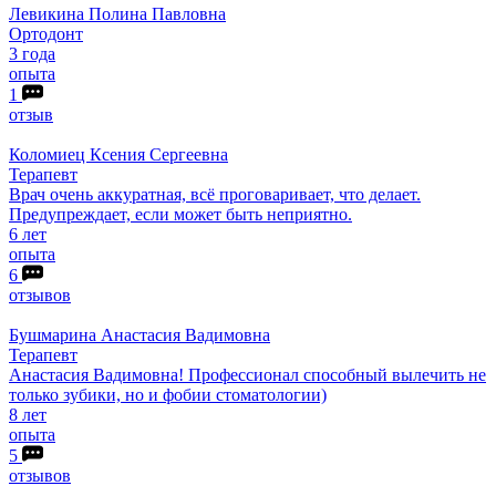
Левикина
Полина Павловна
Ортодонт
3 года
опыта
1
отзыв
Коломиец
Ксения Сергеевна
Терапевт
Врач очень аккуратная, всё проговаривает, что делает.
Предупреждает, если может быть неприятно.
6 лет
опыта
6
отзывов
Бушмарина
Анастасия Вадимовна
Терапевт
Анастасия Вадимовна! Профессионал способный вылечить не
только зубики, но и фобии стоматологии)
8 лет
опыта
5
отзывов