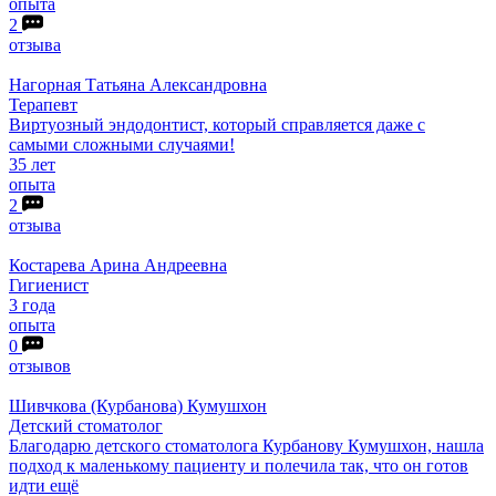
опыта
2
отзыва
Нагорная
Татьяна Александровна
Терапевт
Виртуозный эндодонтист, который справляется даже с
самыми сложными случаями!
35 лет
опыта
2
отзыва
Костарева
Арина Андреевна
Гигиенист
3 года
опыта
0
отзывов
Шивчкова
(Курбанова) Кумушхон
Детский стоматолог
Благодарю детского стоматолога Курбанову Кумушхон, нашла
подход к маленькому пациенту и полечила так, что он готов
идти ещё