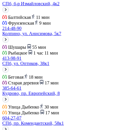
СПб, б-р Измайловский, 4к2
Балтийская
11 мин
Фрунзенская
9 мин
214-48-90
Колпино, ул. Анисимова, 5к7
Шушары
55 мин
Рыбацкое
1 час 11 мин
413-98-91
СПб, ул. Оптиков, 38к1
Беговая
18 мин
Старая деревня
17 мин
385-64-61
Кудрово, пр. Европейский, 8
Улица Дыбенко
30 мин
Улица Дыбенко
17 мин
604-27-07
СПб, пр. Комендантский, 58к1