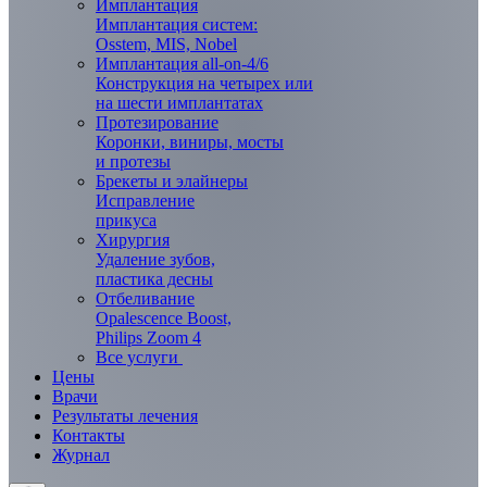
Имплантация
Имплантация систем:
Osstem, MIS, Nobel
Имплантация all-on-4/6
Конструкция на четырех или
на шести имплантатах
Протезирование
Коронки, виниры, мосты
и протезы
Брекеты и элaйнеры
Исправление
прикуса
Хирургия
Удаление зубов,
пластика десны
Отбеливание
Opalescence Boost,
Philips Zoom 4
Все услуги
Цены
Врачи
Результаты лечения
Контакты
Журнал