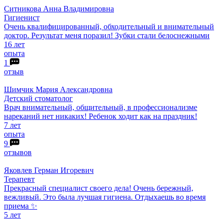
Ситникова
Анна Владимировна
Гигиенист
Очень квалифицированный, обходительный и внимательный
доктор. Результат меня поразил! Зубки стали белоснежными
16 лет
опыта
1
отзыв
Шимчик
Мария Александровна
Детский стоматолог
Врач внимательный, общительный, в профессионализме
нареканий нет никаких! Ребенок ходит как на праздник!
7 лет
опыта
9
отзывов
Яковлев
Герман Игоревич
Терапевт
Прекрасный специалист своего дела! Очень бережный,
вежливый. Это была лучшая гигиена. Отдыхаешь во время
приема ✨
5 лет