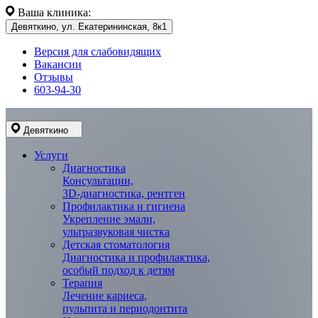
Ваша клиника:
Девяткино, ул. Екатерининская, 8к1
Версия для слабовидящих
Вакансии
Отзывы
603-94-30
Девяткино
Услуги
Диагностика
Консультации,
3D-диагностика, рентген
Профилактика и гигиена
Укрепление эмали,
ультразвуковая чистка
Детская стоматология
Диагностика и профилактика,
особый подход к детям
Терапия
Лечение кариеса,
пульпита и периодонтита