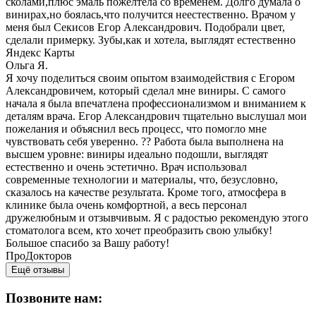
сколами,плюс эмаль пожелтела со временем. Долго думала о
винирах,но боялась,что получится неестественно. Врачом у
меня был Секисов Егор Александрович. Подобрали цвет,
сделали примерку. Зубы,как и хотела, выглядят естественно
Яндекс Карты
Ольга Я.
Я хочу поделиться своим опытом взаимодействия с Егором
Александровичем, который сделал мне виниры. С самого
начала я была впечатлена профессионализмом и вниманием к
деталям врача. Егор Александрович тщательно выслушал мои
пожелания и объяснил весь процесс, что помогло мне
чувствовать себя уверенно. ?? Работа была выполнена на
высшем уровне: виниры идеально подошли, выглядят
естественно и очень эстетично. Врач использовал
современные технологии и материалы, что, безусловно,
сказалось на качестве результата. Кроме того, атмосфера в
клинике была очень комфортной, а весь персонал
дружелюбным и отзывчивым. Я с радостью рекомендую этого
стоматолога всем, кто хочет преобразить свою улыбку!
Большое спасибо за Вашу работу!
ПроДокторов
Ещё отзывы
Позвоните нам: