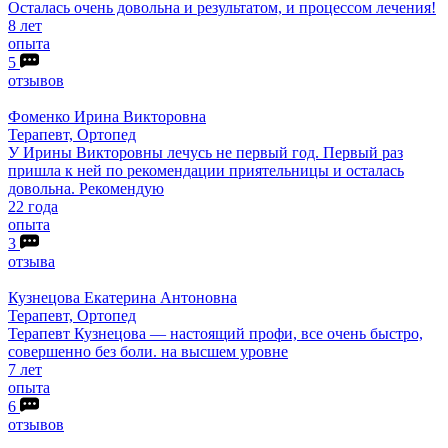
Осталась очень довольна и результатом, и процессом лечения!
8 лет
опыта
5
отзывов
Фоменко
Ирина Викторовна
Терапевт, Ортопед
У Ирины Викторовны лечусь не первый год. Первый раз
пришла к ней по рекомендации приятельницы и осталась
довольна. Рекомендую
22 года
опыта
3
отзыва
Кузнецова
Екатерина Антоновна
Терапевт, Ортопед
Терапевт Кузнецова — настоящий профи, все очень быстро,
совершенно без боли. на высшем уровне
7 лет
опыта
6
отзывов