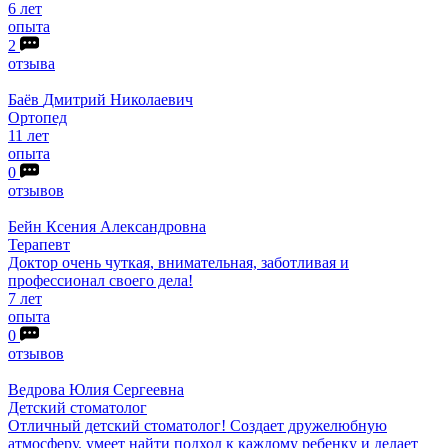
6 лет
опыта
2
отзыва
Баёв
Дмитрий Николаевич
Ортопед
11 лет
опыта
0
отзывов
Бейн
Ксения Александровна
Терапевт
Доктор очень чуткая, внимательная, заботливая и
профессионал своего дела!
7 лет
опыта
0
отзывов
Ведрова
Юлия Сергеевна
Детский стоматолог
Отличный детский стоматолог! Создает дружелюбную
атмосферу, умеет найти подход к каждому ребенку и делает