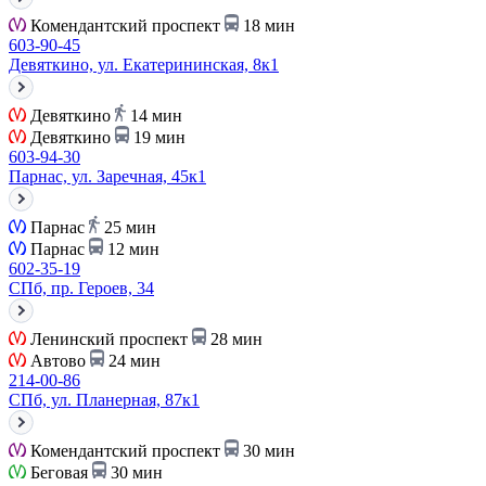
Комендантский проспект
18 мин
603-90-45
Девяткино, ул. Екатерининская, 8к1
Девяткино
14 мин
Девяткино
19 мин
603-94-30
Парнас, ул. Заречная, 45к1
Парнас
25 мин
Парнас
12 мин
602-35-19
СПб, пр. Героев, 34
Ленинский проспект
28 мин
Автово
24 мин
214-00-86
СПб, ул. Планерная, 87к1
Комендантский проспект
30 мин
Беговая
30 мин