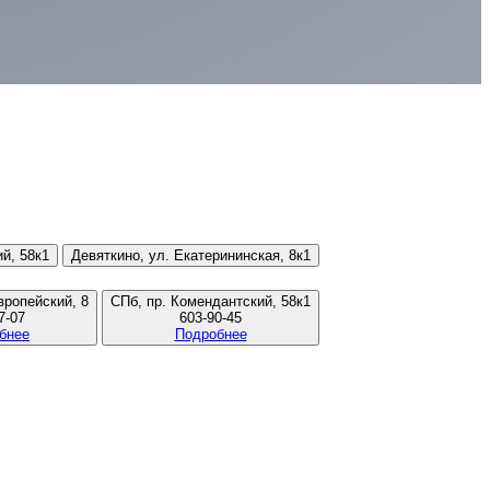
й, 58к1
Девяткино, ул. Екатерининская, 8к1
вропейский, 8
СПб, пр. Комендантский, 58к1
7-07
603-90-45
бнее
Подробнее