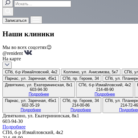
Записаться
Наши клиники
Мы во всех соцсетях😉
@renident
На карте
СПб, б-р Измайловский, 4к2
Колпино, ул. Анисимова, 5к7
СПб, ул
Парнас, ул. Заречная, 45к1
СПб, пр. Героев, 34
СПб, ул. Планерн
Девяткино, ул. Екатерининская, 8к1
СПб, б-р Измайловский, 4к2
603-94-30
214-48-90
Подробнее
Подробнее
Парнас, ул. Заречная, 45к1
СПб, пр. Героев, 34
СПб, ул. Планерн
602-35-19
214-00-86
214-72-46
Подробнее
Подробнее
Подробне
Девяткино, ул. Екатерининская, 8к1
603-94-30
Подробнее
СПб, б-р Измайловский, 4к2
214-48-90