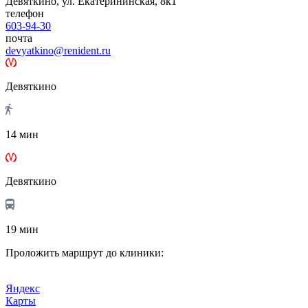
Девяткино, ул. Екатерининская, 8к1
телефон
603-94-30
почта
devyatkino@renident.ru
Девяткино
14 мин
Девяткино
19 мин
Проложить маршрут до клиники:
Яндекс
Карты