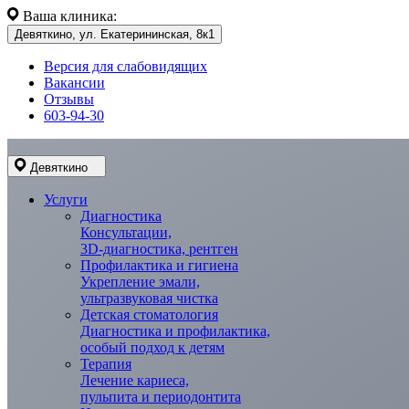
Ваша клиника:
Девяткино, ул. Екатерининская, 8к1
Версия для слабовидящих
Вакансии
Отзывы
603-94-30
Девяткино
Услуги
Диагностика
Консультации,
3D-диагностика, рентген
Профилактика и гигиена
Укрепление эмали,
ультразвуковая чистка
Детская стоматология
Диагностика и профилактика,
особый подход к детям
Терапия
Лечение кариеса,
пульпита и периодонтита