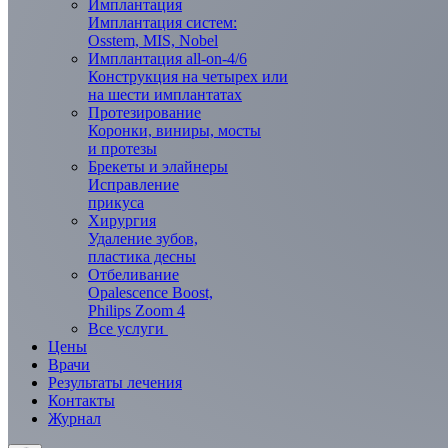
Имплантация
Имплантация систем:
Osstem, MIS, Nobel
Имплантация all-on-4/6
Конструкция на четырех или
на шести имплантатах
Протезирование
Коронки, виниры, мосты
и протезы
Брекеты и элaйнеры
Исправление
прикуса
Хирургия
Удаление зубов,
пластика десны
Отбеливание
Opalescence Boost,
Philips Zoom 4
Все услуги
Цены
Врачи
Результаты лечения
Контакты
Журнал