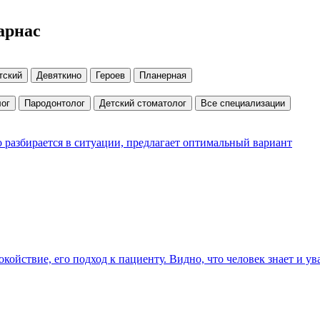
арнас
тский
Девяткино
Героев
Планерная
ог
Пародонтолог
Детский стоматолог
Все специализации
разбирается в ситуации, предлагает оптимальный вариант
окойствие, его подход к пациенту. Видно, что человек знает и у