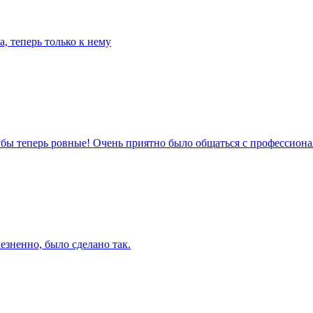
а, теперь только к нему
зубы теперь ровные! Очень приятно было общаться с профессиона
езненно, было сделано так.