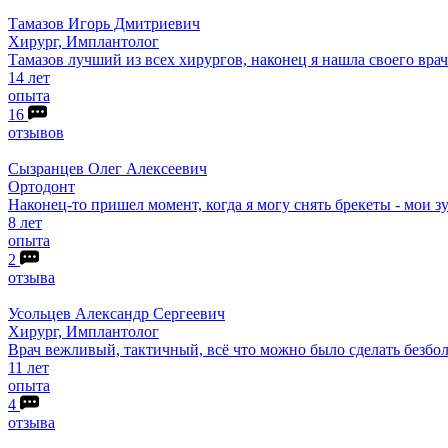
Тамазов
Игорь Дмитриевич
Хирург, Имплантолог
Тамазов лучший из всех хирургов, наконец я нашла своего врач
14 лет
опыта
16
отзывов
Сызранцев
Олег Алексеевич
Ортодонт
Наконец-то пришел момент, когда я могу снять брекеты - мои 
8 лет
опыта
2
отзыва
Усольцев
Александр Сергеевич
Хирург, Имплантолог
Врач вежливый, тактичный, всё что можно было сделать безбол
11 лет
опыта
4
отзыва