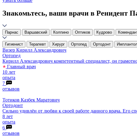
узнать больше
Знакомьтесь, ваши врачи в Ренидент П
Парнас
Варшавский
Колпино
Оптиков
Кудрово
Комендан
Гигиенист
Терапевт
Хирург
Ортопед
Ортодонт
Имплантол
Визер
Кирилл Александрович
Ортопед
Кирилл Александрович компетентный специалист, он грамотно 
Главный врач
10 лет
опыта
7
отзывов
Тотиков
Казбек Маратович
Ортодонт
Сильно удивлён от любви к своей работе данного врача. Его сп
8 лет
опыта
6
отзывов