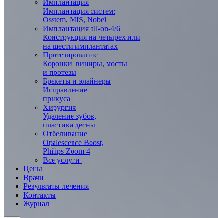
Имплантация
Имплантация систем:
Osstem, MIS, Nobel
Имплантация all-on-4/6
Конструкция на четырех или
на шести имплантатах
Протезирование
Коронки, виниры, мосты
и протезы
Брекеты и элaйнеры
Исправление
прикуса
Хирургия
Удаление зубов,
пластика десны
Отбеливание
Opalescence Boost,
Philips Zoom 4
Все услуги
Цены
Врачи
Результаты лечения
Контакты
Журнал