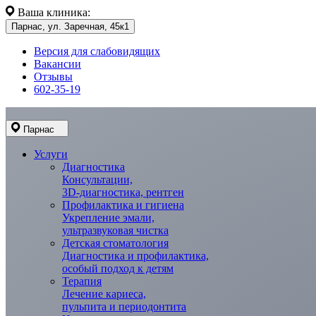
Ваша клиника:
Парнас, ул. Заречная, 45к1
Версия для слабовидящих
Вакансии
Отзывы
602-35-19
Парнас
Услуги
Диагностика
Консультации,
3D-диагностика, рентген
Профилактика и гигиена
Укрепление эмали,
ультразвуковая чистка
Детская стоматология
Диагностика и профилактика,
особый подход к детям
Терапия
Лечение кариеса,
пульпита и периодонтита