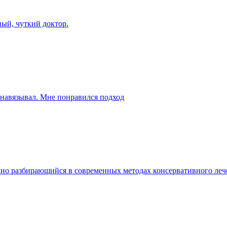
ый, чуткий доктор.
 навязывал. Мне понравился подход
но разбирающийся в современных методах консервативного леч