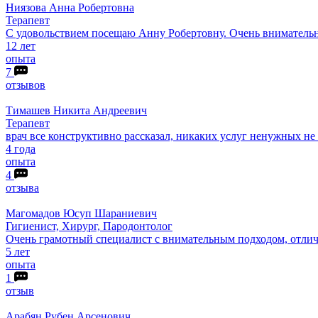
Ниязова
Анна Робертовна
Терапевт
С удовольствием посещаю Анну Робертовну. Очень внимательн
12 лет
опыта
7
отзывов
Тимашев
Никита Андреевич
Терапевт
врач все конструктивно рассказал, никаких услуг ненужных не
4 года
опыта
4
отзыва
Магомадов
Юсуп Шараниевич
Гигиенист, Хирург, Пародонтолог
Очень грамотный специалист с внимательным подходом, отлич
5 лет
опыта
1
отзыв
Арабян
Рубен Арсенович