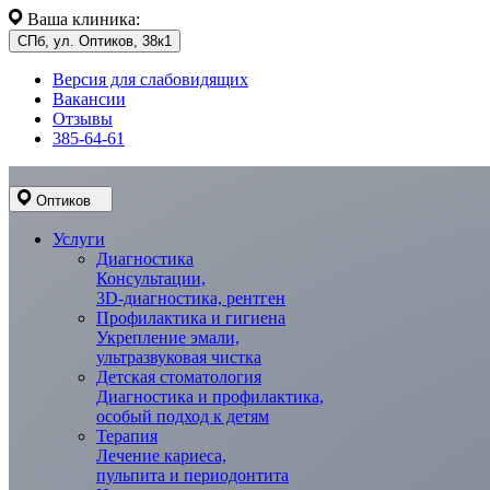
Ваша клиника:
СПб, ул. Оптиков, 38к1
Версия для слабовидящих
Вакансии
Отзывы
385-64-61
Оптиков
Услуги
Диагностика
Консультации,
3D-диагностика, рентген
Профилактика и гигиена
Укрепление эмали,
ультразвуковая чистка
Детская стоматология
Диагностика и профилактика,
особый подход к детям
Терапия
Лечение кариеса,
пульпита и периодонтита