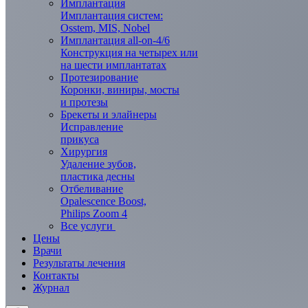
Имплантация
Имплантация систем:
Osstem, MIS, Nobel
Имплантация all-on-4/6
Конструкция на четырех или
на шести имплантатах
Протезирование
Коронки, виниры, мосты
и протезы
Брекеты и элaйнеры
Исправление
прикуса
Хирургия
Удаление зубов,
пластика десны
Отбеливание
Opalescence Boost,
Philips Zoom 4
Все услуги
Цены
Врачи
Результаты лечения
Контакты
Журнал