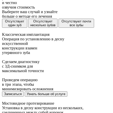
и
честно
озвучим стоимость
Выберите ваш случай и узнайте
больше о методе его лечения
Отсутствует
Отсутствует
Отсутствуют почти
один зуб
несколько зубов
все зубы
Классическая имплантация
Операция по установлению в десну
искусственной
конструкции взамен
утерянного зуба
Сделаем диагностику
с 3Д-снимком для
максимальной точности
Проведем операцию
в три этапа, чтобы
минимизировать осложнения
Записаться
Узнать больше об услуге
Мостовидное протезирование
Установка в десну конструкции из нескольких,
соединенных между собой коронок