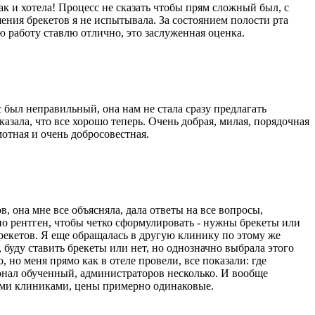
ак и хотела! Процесс не сказать чтобы прям сложный был, с
ения брекетов я не испытывала. За состоянием полости рта
ю работу ставлю отлично, это заслуженная оценка.
с был неправильный, она нам не стала сразу предлагать
казала, что все хорошо теперь. Очень добрая, милая, порядочная
мотная и очень добросовестная.
, она мне все объясняла, дала ответы на все вопросы,
атно рентген, чтобы четко сформулировать - нужны брекеты или
 брекетов. Я еще обращалась в другую клинику по этому же
 буду ставить брекеты или нет, но однозначно выбрала этого
 но меня прямо как в отеле провели, все показали: где
рсонал обученный, администраторов несколько. И вообще
ными клиниками, цены примерно одинаковые.