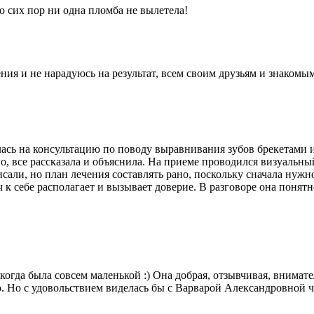
до сих пор ни одна пломба не вылетела!
ния и не нарадуюсь на результат, всем своим друзьям и знакомы
лась на консультацию по поводу выравнивания зубов брекетами
 все рассказала и объяснила. На приеме проводился визуальный
али, но план лечения составлять рано, поскольку сначала нужн
к себе располагает и вызывает доверие. В разговоре она понятно
огда была совсем маленькой :) Она добрая, отзывчивая, внимате
 Но с удовольствием виделась бы с Варварой Александровной ча