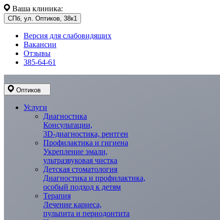
Ваша клиника:
СПб, ул. Оптиков, 38к1
Версия для слабовидящих
Вакансии
Отзывы
385-64-61
Оптиков
Услуги
Диагностика
Консультации,
3D-диагностика, рентген
Профилактика и гигиена
Укрепление эмали,
ультразвуковая чистка
Детская стоматология
Диагностика и профилактика,
особый подход к детям
Терапия
Лечение кариеса,
пульпита и периодонтита