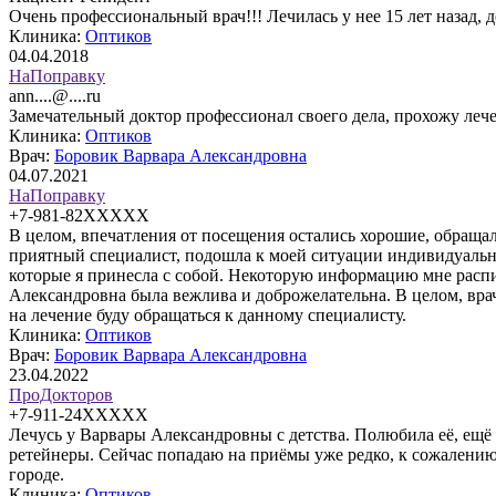
Очень профессиональный врач!!! Лечилась у нее 15 лет назад, 
Клиника:
Оптиков
04.04.2018
НаПоправку
ann....@....ru
Замечательный доктор профессионал своего дела, прохожу лече
Клиника:
Оптиков
Врач:
Боровик Варвара Александровна
04.07.2021
НаПоправку
+7-981-82XXXXX
В целом, впечатления от посещения остались хорошие, обраща
приятный специалист, подошла к моей ситуации индивидуально,
которые я принесла с собой. Некоторую информацию мне распис
Александровна была вежлива и доброжелательна. В целом, врач 
на лечение буду обращаться к данному специалисту.
Клиника:
Оптиков
Врач:
Боровик Варвара Александровна
23.04.2022
ПроДокторов
+7-911-24XXXXX
Лечусь у Варвары Александровны с детства. Полюбила её, ещё к
ретейнеры. Сейчас попадаю на приёмы уже редко, к сожалению.
городе.
Клиника:
Оптиков