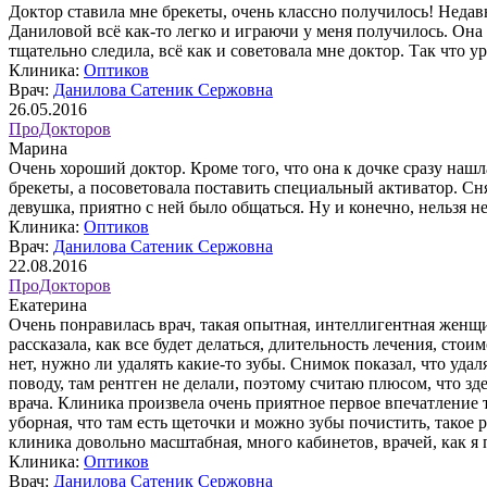
Доктор ставила мне брекеты, очень классно получилось! Недавн
Даниловой всё как-то легко и играючи у меня получилось. Она 
тщательно следила, всё как и советовала мне доктор. Так что 
Клиника:
Оптиков
Врач:
Данилова Сатеник Сержовна
26.05.2016
ПроДокторов
Марина
Очень хороший доктор. Кроме того, что она к дочке сразу нашл
брекеты, а посоветовала поставить специальный активатор. Снял
девушка, приятно с ней было общаться. Ну и конечно, нельзя н
Клиника:
Оптиков
Врач:
Данилова Сатеник Сержовна
22.08.2016
ПроДокторов
Екатерина
Очень понравилась врач, такая опытная, интеллигентная женщин
рассказала, как все будет делаться, длительность лечения, сто
нет, нужно ли удалять какие-то зубы. Снимок показал, что удал
поводу, там рентген не делали, поэтому считаю плюсом, что зд
врача. Клиника произвела очень приятное первое впечатление т
уборная, что там есть щеточки и можно зубы почистить, такое 
клиника довольно масштабная, много кабинетов, врачей, как 
Клиника:
Оптиков
Врач:
Данилова Сатеник Сержовна