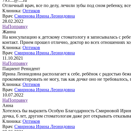
795....@....ru
Отличный врач, все по делу, лечили зубы под сном ребенку, 
Клиника:
Оптиков
Врач:
Смирнова Ирина Леонидовна
28.02.2022
НаПоправку
Жанна
На консультацию к детскому стоматологу я записывалась с ре
контакт. Прием прошел отлично, доктор во всех отношениях 
Клиника:
Оптиков
Врач:
Смирнова Ирина Леонидовна
11.10.2021
НаПоправку
Пациент Ренидент
Ирина Леонидовна располагает к себе, ребёнок с радостью бежи
прокомментировать не могу, так как дочке оно не требовалось
Клиника:
Оптиков
Врач:
Смирнова Ирина Леонидовна
10.07.2022
НаПоправку
Анна
Хотелось бы выразить Особую Благодарность Смирновой Ирине 
дочка, 6 лет, другим стоматологам даже рот открывать отказыв
Клиника:
Оптиков
Врач:
Смирнова Ирина Леонидовна