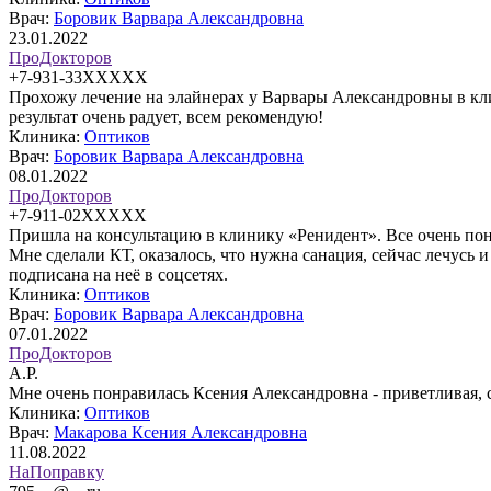
Врач:
Боровик Варвара Александровна
23.01.2022
ПроДокторов
+7-931-33XXXXX
Прохожу лечение на элайнерах у Варвары Александровны в кли
результат очень радует, всем рекомендую!
Клиника:
Оптиков
Врач:
Боровик Варвара Александровна
08.01.2022
ПроДокторов
+7-911-02XXXXX
Пришла на консультацию в клинику «Ренидент». Все очень понра
Мне сделали КТ, оказалось, что нужна санация, сейчас лечусь 
подписана на неё в соцсетях.
Клиника:
Оптиков
Врач:
Боровик Варвара Александровна
07.01.2022
ПроДокторов
A.P.
Мне очень понравилась Ксения Александровна - приветливая, с
Клиника:
Оптиков
Врач:
Макарова Ксения Александровна
11.08.2022
НаПоправку