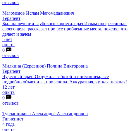
отзывов
Магомедов
Ислам Магомедалиевич
Терапевт
Был на лечении глубокого кариеса, врач Ислам профессионал
своего дела, рассказал про все проблемные места, пояснял что
делает и зачем
5 лет
опыта
0
отзывов
Милкина
(Деревнюк) Полина Викторовна
Терапевт
Чудесный врач! Окружила заботой и вниманием, все
подробно объяснила, пролечила. Аккуратная, чуткая, нежная!
12 лет
опыта
0
отзывов
Турчанникова
Александра Александровна
Гигиенист
4 года
опыта