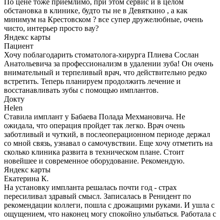
По цене тоже приемлимо, при этом сервис и в целом
обстановка в клинике, будто ты не в Девяткино , а как
минимум на Крестовском ? все супер дружелюбные, очень
чисто, интерьер просто вау?
Яндекс карты
Пациент
Хочу поблагодарить стоматолога-хирурга Плиева Сослан
Анатольевича за профессионализм в удалении зуба! Он очень
внимательный и терпеливый врач, что действительно редко
встретить. Теперь планируем продолжить лечение и
восстанавливать зубы с помощью имплантов.
Докту
Helen
Ставила имплант у Бабаева Полада Мехмановича. Не
ожидала, что операция пройдет так легко. Врач очень
заботливый и чуткий, в послеоперационном периоде держал
со мной связь, узнавал о самочувствии. Еще хочу отметить на
сколько клиника развита в техническом плане. Стоит
новейшее и современное оборудование. Рекомендую.
Яндекс карты
Екатерина К.
На установку импланта решалась почти год - страх
пересиливал здравый смысл. Записалась в Ренидент по
рекомендации коллеги, пошла с дрожащими руками. И ушла с
ощущением, что наконец могу спокойно улыбаться. Работала с