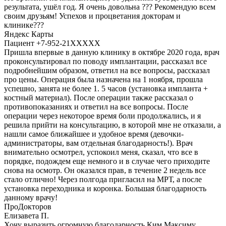
результата, ушёл год. Я очень довольна ??? Рекомендую всем
своим друзьям! Успехов и процветания докторам и
клинике???
Яндекс Карты
Пациент +7-952-21XXXXX
Пришла впервые в данную клинику в октябре 2020 года, врач
проконсультировал по поводу имплантации, рассказал все
подробнейшим образом, ответил на все вопросы, рассказал
про цены. Операция была назначена на 1 ноября, прошла
успешно, занята не более 1. 5 часов (установка импланта +
костный материал). После операции также рассказал о
противопоказаниях и ответил на все вопросы. После
операции через некоторое время боли продолжались, и я
решила прийти на консультацию, в которой мне не отказали, а
нашли самое ближайшее и удобное время (девочки-
администраторы, вам отдельная благодарность!). Врач
внимательно осмотрел, успокоил меня, сказал, что все в
порядке, подождем еще немного и в случае чего приходите
снова на осмотр. Он оказался прав, в течение 2 недель все
стало отлично! Через полгода пригласил на МРТ, а после
установка переходника и коронка. Большая благодарность
данному врачу!
ПроДокторов
Елизавета П.
Хочу выразить огромную благодарность Ким Максиму