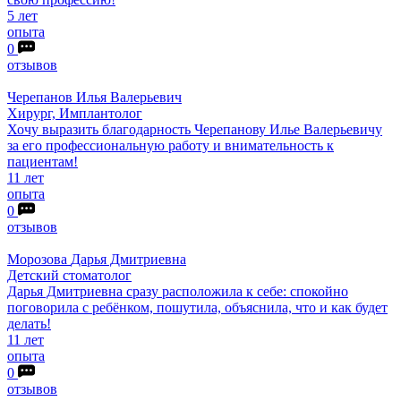
5 лет
опыта
0
отзывов
Черепанов
Илья Валерьевич
Хирург, Имплантолог
Хочу выразить благодарность Черепанову Илье Валерьевичу
за его профессиональную работу и внимательность к
пациентам!
11 лет
опыта
0
отзывов
Морозова
Дарья Дмитриевна
Детский стоматолог
Дарья Дмитриевна сразу расположила к себе: спокойно
поговорила с ребёнком, пошутила, объяснила, что и как будет
делать!
11 лет
опыта
0
отзывов