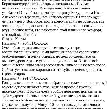
Борисовичу(ортопед), который поставил моей маме
имплантат и коронки. Все идеально, мама счастлива
улыбаться! Сама была на консультации у Какурникова Ивана
Алексеевича(терапевт), все кариесы-пульпиты теперь буду
лечить у него. Вопросов после консультации не осталось, все
очень подробно рассказал и наглядно показал на снимке и во
рту) Спасибо всем, кто работает в этой клинике за комфорт,
который вы создаёте!
Яндекс Карты
Пациент +7 904 51XXXXX
Очень благодарна доктору Решетникову за три
восстановленных зуба! Имплантация прошла совершенно
безболезненно, я очень боялась, но доктор сделал всё на
высшем уровне, даже укол не почувствовала. Зажило всё
очень быстро, швы сами рассосались, ничего не болело после.
Сейчас уже сделали коронки на эти зубы, я очень довольна.
ПроДокторов
Пациент +7 991 64XXXXX
Года два все никак не могла собраться с силами и вставить зуб
вместо одного нижнего зуба, ходила просто с пустым
промежутком. К Кондаурову вообще первично попала из-за
зуба мудрости (разнылся что-то), удаление врач выполнил
абсолютно безболезненно и практически незаметно для меня,
я даже не пикнула. :) Минут 10 все заняло. До этого много
шерстила интернет и читала, что такие зубы удаляют иногда