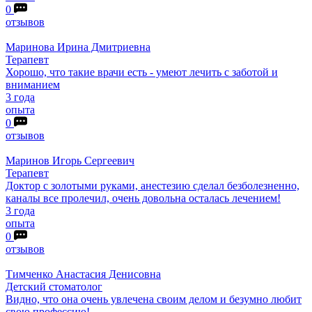
0
отзывов
Маринова
Ирина Дмитриевна
Терапевт
Хорошо, что такие врачи есть - умеют лечить с заботой и
вниманием
3 года
опыта
0
отзывов
Маринов
Игорь Сергеевич
Терапевт
Доктор с золотыми руками, анестезию​ сделал безболезненно,
каналы все пролечил, очень довольна осталась лечением!
3 года
опыта
0
отзывов
Тимченко
Анастасия Денисовна
Детский стоматолог
Видно, что она очень увлечена своим делом и безумно любит
свою профессию!