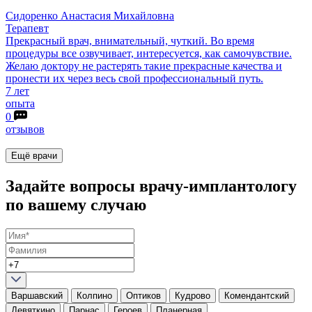
Сидоренко
Анастасия Михайловна
Терапевт
Прекрасный врач, внимательный, чуткий. Во время
процедуры все озвучивает, интересуется, как самочувствие.
Желаю доктору не растерять такие прекрасные качества и
пронести их через весь свой профессиональный путь.
7 лет
опыта
0
отзывов
Ещё врачи
Задайте вопросы врачу-имплантологу
по вашему случаю
Варшавский
Колпино
Оптиков
Кудрово
Комендантский
Девяткино
Парнас
Героев
Планерная