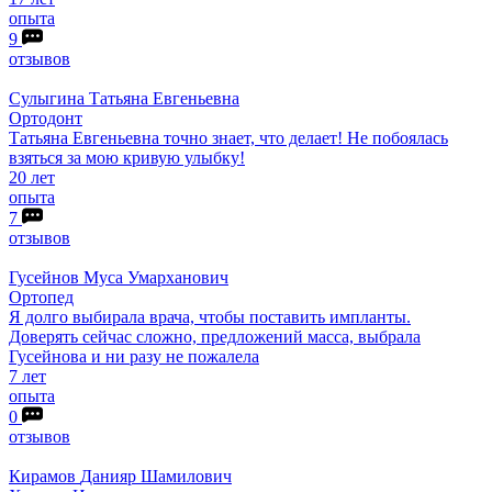
опыта
9
отзывов
Сулыгина
Татьяна Евгеньевна
Ортодонт
Татьяна Евгеньевна точно знает, что делает! Не побоялась
взяться за мою кривую улыбку!
20 лет
опыта
7
отзывов
Гусейнов
Муса Умарханович
Ортопед
Я долго выбирала врача, чтобы поставить импланты.
Доверять сейчас сложно, предложений масса, выбрала
Гусейнова и ни разу не пожалела
7 лет
опыта
0
отзывов
Кирамов
Данияр Шамилович