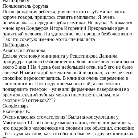
НаПоправку
Пользователь форума
После рождения ребенка, у меня что-то с зубами началось…
короче говоря, пришлось ставить импланты. Я очень
переживала — передние зубы все-таки. Не шутка. Занимался
мною врач Кондауров Игорь Игоревич! Прекрасный врач и
приятный человек. На удивление, все прошло безболезненно!
Так что советую именно этого специалиста
НаПоправку
Анастасия Угланова
Делала установку минивинта у Решетникова Даниила,
процедура прошла безболезненно. Боль после анестизии была
всего 3 дня!! На 4 день был небольшой отек, на 5 его не было
совсем! Нравится доброжелательный персонал, в случае чего
спокойно переносят запись. В клинике очень современно и
гостеприимно. Пока жду приема пью чай, а еще можно
подзарядить телефон—удивили фирменные павербанки) во
время экзекуций зубных можно посмотреть фильм, мы
смотрим 50 оттенков????
Google maps
Екатерина Е.
Очень классная стоматология! Была на консультации у
Мясникова Т.С по поводу имплантации, очень понравилось,
что подробно человеческими словами все обьяснил, спокойно
, без заумных слов, как это обычно бывает в других клиниках.