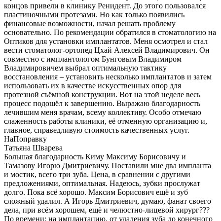
концов привели в клинику Ренидент. До этого пользовался
пластиночными протезами. Но как только появились
финансовые возможности, начал решать проблему
основательно. По рекомендации обратился в стоматологию на
Оптиков для установки имплантатов. Меня осмотрел и стал
вести стоматолог-ортопед Цхай Алексей Владимирович. Он
совместно с имплантологом Бунговым Владимиром
Владимировичем выбрал оптимальную тактику
восстановления – установить несколько имплантатов и затем
использовать их в качестве искусственных опор для
протезной съёмной конструкции. Вот на этой неделе весь
процесс подошёл к завершению. Выражаю благодарность
лечившим меня врачам, всему коллективу. Особо отмечаю
слаженность работы клиники, её отменную организацию и,
главное, справедливую стоимость качественных услуг.
НаПоправку
Татьяна Шварева
Большая благодарность Киму Максиму Борисовичу и
Тамазову Игорю Дмитриевичу. Поставили мне два импланта
и мостик, всего три зуба. Цена, в сравнении с другими
предложениями, оптимальная. Надеюсь, зубки прослужат
долго. Пока всё хорошо. Максим Борисович ещё и зуб
сложный удалил. А Игорь Дмитриевич, думаю, фанат своего
дела, при всём хорошем, ещё и челюстно-лицевой хирург???
По времени: на имплантацию, от удаления зуба до конечного