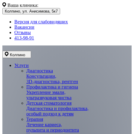
Ваша клиника:
Колпино, ул. Анисимова, 5к7
Версия для слабовидящих
Вакансии
Отзывы
413-98-91
Колпино
Услуги
Диагностика
Консультации,
3D-диагностика, рентген
Профилактика и гигиена
Укрепление эмали,
ультразвуковая чистка
Детская стоматология
Диагностика и профилактика,
особый подход к детям
Терапия
Лечение кариеса,
пульпита и периодонтита