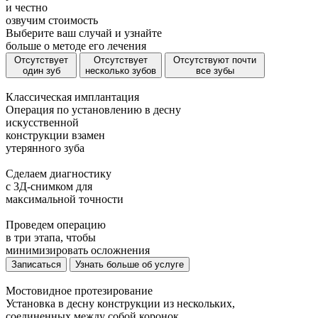
и
честно
озвучим стоимость
Выберите ваш случай и узнайте
больше о методе его лечения
Отсутствует
Отсутствует
Отсутствуют почти
один зуб
несколько зубов
все зубы
Классическая имплантация
Операция по установлению в десну
искусственной
конструкции взамен
утерянного зуба
Сделаем диагностику
с 3Д-снимком для
максимальной точности
Проведем операцию
в три этапа, чтобы
минимизировать осложнения
Записаться
Узнать больше об услуге
Мостовидное протезирование
Установка в десну конструкции из нескольких,
соединенных между собой коронок