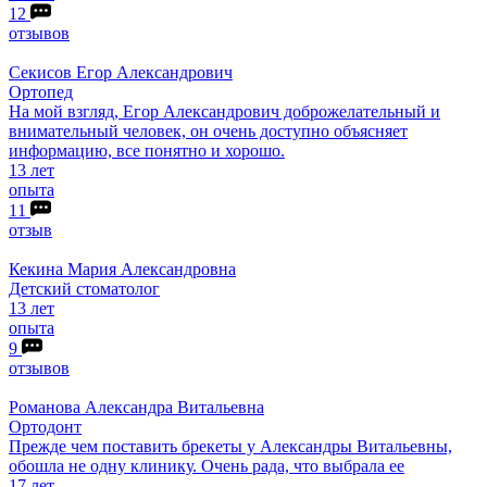
12
отзывов
Секисов
Егор Александрович
Ортопед
На мой взгляд, Егор Александрович доброжелательный и
внимательный человек, он очень доступно объясняет
информацию, все понятно и хорошо.
13 лет
опыта
11
отзыв
Кекина
Мария Александровна
Детский стоматолог
13 лет
опыта
9
отзывов
Романова
Александра Витальевна
Ортодонт
Прежде чем поставить брекеты у Александры Витальевны,
обошла не одну клинику. Очень рада, что выбрала ее
17 лет