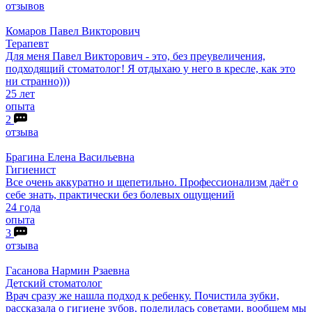
отзывов
Комаров
Павел Викторович
Терапевт
Для меня Павел Викторович - это, без преувеличения,
подходящий стоматолог! Я отдыхаю у него в кресле, как это
ни странно)))
25 лет
опыта
2
отзыва
Брагина
Елена Васильевна
Гигиенист
Все очень аккуратно и щепетильно. Профессионализм даёт о
себе знать, практически без болевых ощущений
24 года
опыта
3
отзыва
Гасанова
Нармин Рзаевна
Детский стоматолог
Врач сразу же нашла подход к ребенку. Почистила зубки,
рассказала о гигиене зубов, поделилась советами, вообщем мы