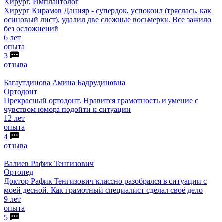
Хирург, Имплантолог
Хирург Кирамов Данияр - супердок, успокоил (тряслась, как
осиновый лист), удалил две сложные восьмерки. Все зажило
без осложнений
6 лет
опыта
3
отзыва
Багаутдинова
Амина Бадрудиновна
Ортодонт
Прекрасный ортодонт. Нравится грамотность и умение с
чувством юмора подойти к ситуации
12 лет
опыта
4
отзыва
Валиев
Рафик Тенгизович
Ортопед
Доктор Рафик Тенгизович классно разобрался в ситуации с
моей десной. Как грамотный специалист сделал своё дело
9 лет
опыта
5