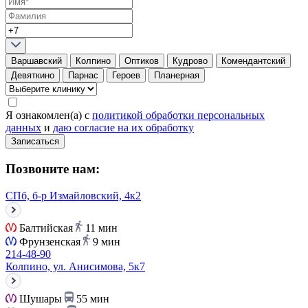
Варшавский
Колпино
Оптиков
Кудрово
Комендантский
Девяткино
Парнас
Героев
Планерная
Я ознакомлен(а) с
политикой обработки персональных
данных
и
даю согласие на их обработку
Записаться
Позвоните нам:
СПб, б-р Измайловский, 4к2
Балтийская
11 мин
Фрунзенская
9 мин
214-48-90
Колпино, ул. Анисимова, 5к7
Шушары
55 мин