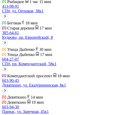
Рыбацкое
1 час 11 мин
413-98-91
СПб, ул. Оптиков, 38к1
Беговая
18 мин
Старая деревня
17 мин
385-64-61
Кудрово, пр. Европейский, 8
Улица Дыбенко
30 мин
Улица Дыбенко
17 мин
604-27-07
СПб, пр. Комендантский, 58к1
Комендантский проспект
18 мин
603-90-45
Девяткино, ул. Екатерининская, 8к1
Девяткино
14 мин
Девяткино
19 мин
603-94-30
Парнас, ул. Заречная, 45к1