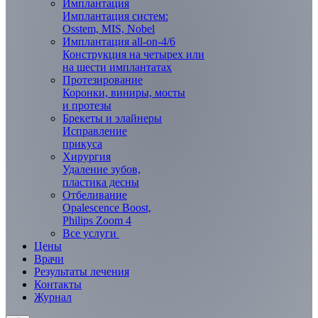
Имплантация
Имплантация систем:
Osstem, MIS, Nobel
Имплантация all-on-4/6
Конструкция на четырех или
на шести имплантатах
Протезирование
Коронки, виниры, мосты
и протезы
Брекеты и элaйнеры
Исправление
прикуса
Хирургия
Удаление зубов,
пластика десны
Отбеливание
Opalescence Boost,
Philips Zoom 4
Все услуги
Цены
Врачи
Результаты лечения
Контакты
Журнал