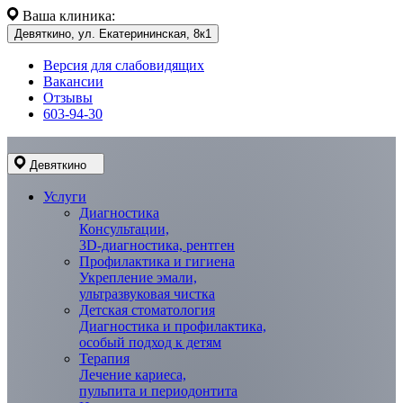
Ваша клиника:
Девяткино, ул. Екатерининская, 8к1
Версия для слабовидящих
Вакансии
Отзывы
603-94-30
Девяткино
Услуги
Диагностика
Консультации,
3D-диагностика, рентген
Профилактика и гигиена
Укрепление эмали,
ультразвуковая чистка
Детская стоматология
Диагностика и профилактика,
особый подход к детям
Терапия
Лечение кариеса,
пульпита и периодонтита