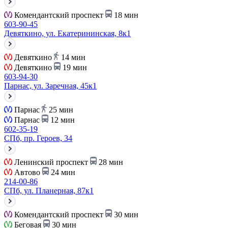
Комендантский проспект
18 мин
603-90-45
Девяткино, ул. Екатерининская, 8к1
Девяткино
14 мин
Девяткино
19 мин
603-94-30
Парнас, ул. Заречная, 45к1
Парнас
25 мин
Парнас
12 мин
602-35-19
СПб, пр. Героев, 34
Ленинский проспект
28 мин
Автово
24 мин
214-00-86
СПб, ул. Планерная, 87к1
Комендантский проспект
30 мин
Беговая
30 мин