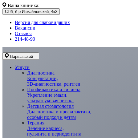
Ваша клиника:
СПб, б-р Измайловский, 4к2
Версия для слабовидящих
Вакансии
Отзывы
214-48-90
Варшавский
Услуги
Диагностика
Консультации,
3D-диагностика, рентген
Профилактика и гигиена
Укрепление эмали,
ультразвуковая чистка
Детская стоматология
Диагностика и профилактика,
особый подход к детям
Терапия
Лечение кариеса,
пульпита и периодонтита