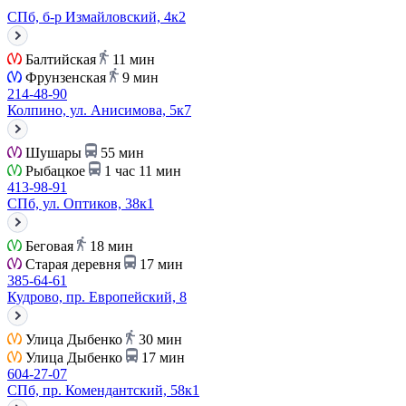
СПб, б-р Измайловский, 4к2
Балтийская
11 мин
Фрунзенская
9 мин
214-48-90
Колпино, ул. Анисимова, 5к7
Шушары
55 мин
Рыбацкое
1 час 11 мин
413-98-91
СПб, ул. Оптиков, 38к1
Беговая
18 мин
Старая деревня
17 мин
385-64-61
Кудрово, пр. Европейский, 8
Улица Дыбенко
30 мин
Улица Дыбенко
17 мин
604-27-07
СПб, пр. Комендантский, 58к1