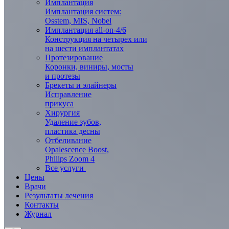
Имплантация
Имплантация систем:
Osstem, MIS, Nobel
Имплантация all-on-4/6
Конструкция на четырех или
на шести имплантатах
Протезирование
Коронки, виниры, мосты
и протезы
Брекеты и элaйнеры
Исправление
прикуса
Хирургия
Удаление зубов,
пластика десны
Отбеливание
Opalescence Boost,
Philips Zoom 4
Все услуги
Цены
Врачи
Результаты лечения
Контакты
Журнал