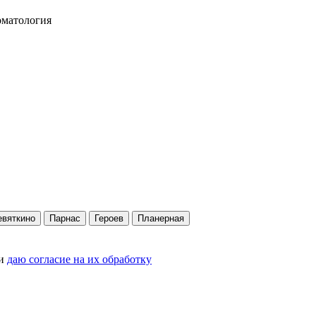
оматология
евяткино
Парнас
Героев
Планерная
и
даю согласие на их обработку