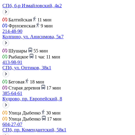
СПб, б-р Измайловский, 4к2
Балтийская
11 мин
Фрунзенская
9 мин
214-48-90
Колпино, ул. Анисимова, 5к7
Шушары
55 мин
Рыбацкое
1 час 11 мин
413-98-91
СПб, ул. Оптиков, 38к1
Беговая
18 мин
Старая деревня
17 мин
385-64-61
Кудрово, пр. Европейский, 8
Улица Дыбенко
30 мин
Улица Дыбенко
17 мин
604-27-07
СПб, пр. Комендантский, 58к1