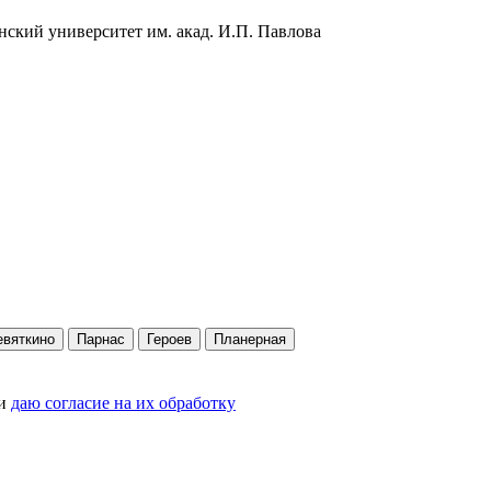
ский университет им. акад. И.П. Павлова
евяткино
Парнас
Героев
Планерная
и
даю согласие на их обработку