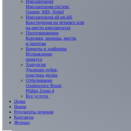
Имплантация
Имплантация систем:
Osstem, MIS, Nobel
Имплантация all-on-4/6
Конструкция на четырех или
на шести имплантатах
Протезирование
Коронки, виниры, мосты
и протезы
Брекеты и элaйнеры
Исправление
прикуса
Хирургия
Удаление зубов,
пластика десны
Отбеливание
Opalescence Boost,
Philips Zoom 4
Все услуги
Цены
Врачи
Результаты лечения
Контакты
Журнал