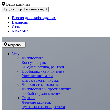
Ваша клиника:
Кудрово, пр. Европейский, 8
Версия для слабовидящих
Вакансии
Отзывы
604-27-07
Кудрово
Услуги
Диагностика
Консультации,
3D-диагностика, рентген
Профилактика и гигиена
Укрепление эмали,
ультразвуковая чистка
Детская стоматология
Диагностика и профилактика,
особый подход к детям
Терапия
Лечение кариеса,
пульпита и периодонтита