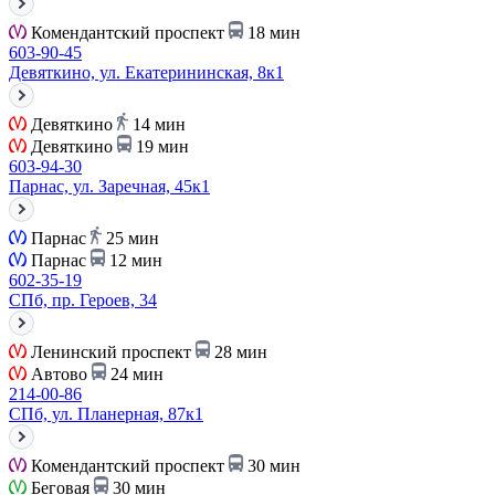
Комендантский проспект
18 мин
603-90-45
Девяткино, ул. Екатерининская, 8к1
Девяткино
14 мин
Девяткино
19 мин
603-94-30
Парнас, ул. Заречная, 45к1
Парнас
25 мин
Парнас
12 мин
602-35-19
СПб, пр. Героев, 34
Ленинский проспект
28 мин
Автово
24 мин
214-00-86
СПб, ул. Планерная, 87к1
Комендантский проспект
30 мин
Беговая
30 мин