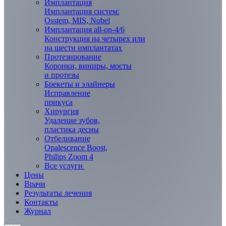
Имплантация
Имплантация систем:
Osstem, MIS, Nobel
Имплантация all-on-4/6
Конструкция на четырех или
на шести имплантатах
Протезирование
Коронки, виниры, мосты
и протезы
Брекеты и элaйнеры
Исправление
прикуса
Хирургия
Удаление зубов,
пластика десны
Отбеливание
Opalescence Boost,
Philips Zoom 4
Все услуги
Цены
Врачи
Результаты лечения
Контакты
Журнал