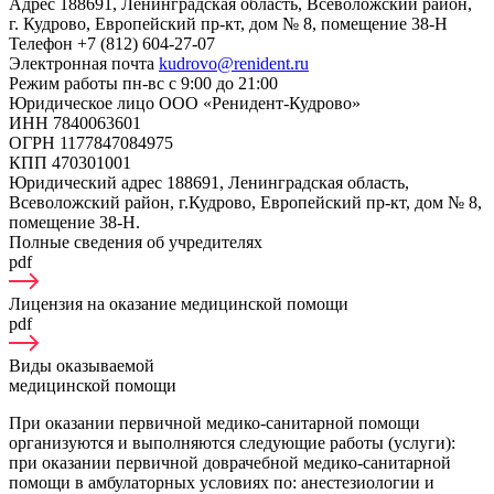
Адрес
188691, Ленинградская область, Всеволожский район,
г. Кудрово, Европейский пр-кт, дом № 8, помещение 38-Н
Телефон
+7 (812) 604-27-07
Электронная почта
kudrovo@renident.ru
Режим работы
пн-вс с 9:00 до 21:00
Юридическое лицо
ООО «Ренидент-Кудрово»
ИНН
7840063601
ОГРН
1177847084975
КПП
470301001
Юридический адрес
188691, Ленинградская область,
Всеволожский район, г.Кудрово, Европейский пр-кт, дом № 8,
помещение 38-Н.
Полные сведения об учредителях
pdf
Лицензия на оказание медицинской помощи
pdf
Виды оказываемой
медицинской помощи
При оказании первичной медико-санитарной помощи
организуются и выполняются следующие работы (услуги):
при оказании первичной доврачебной медико-санитарной
помощи в амбулаторных условиях по: анестезиологии и