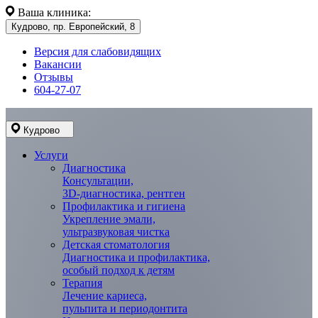
Ваша клиника:
Кудрово, пр. Европейский, 8
Версия для слабовидящих
Вакансии
Отзывы
604-27-07
Кудрово
Услуги
Диагностика
Консультации,
3D-диагностика, рентген
Профилактика и гигиена
Укрепление эмали,
ультразвуковая чистка
Детская стоматология
Диагностика и профилактика,
особый подход к детям
Терапия
Лечение кариеса,
пульпита и периодонтита