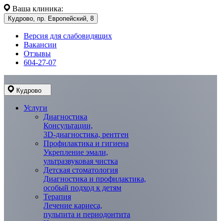
Ваша клиника:
Кудрово, пр. Европейский, 8
Версия для слабовидящих
Вакансии
Отзывы
604-27-07
Кудрово
Услуги
Диагностика
Консультации,
3D-диагностика, рентген
Профилактика и гигиена
Укрепление эмали,
ультразвуковая чистка
Детская стоматология
Диагностика и профилактика,
особый подход к детям
Терапия
Лечение кариеса,
пульпита и периодонтита