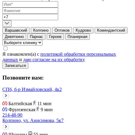
Варшавский
Колпино
Оптиков
Кудрово
Комендантский
Девяткино
Парнас
Героев
Планерная
Я ознакомлен(а) с
политикой обработки персональных
данных
и
даю согласие на их обработку
Записаться
Позвоните нам:
СПб, б-р Измайловский, 4к2
Балтийская
11 мин
Фрунзенская
9 мин
214-48-90
Колпино, ул. Анисимова, 5к7
Шушары
55 мин