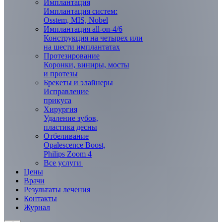
Имплантация
Имплантация систем:
Osstem, MIS, Nobel
Имплантация all-on-4/6
Конструкция на четырех или
на шести имплантатах
Протезирование
Коронки, виниры, мосты
и протезы
Брекеты и элaйнеры
Исправление
прикуса
Хирургия
Удаление зубов,
пластика десны
Отбеливание
Opalescence Boost,
Philips Zoom 4
Все услуги
Цены
Врачи
Результаты лечения
Контакты
Журнал