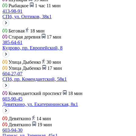
Рыбацкое
1 час 11 мин
413-98-91
СПб, ул. Оптиков, 38к1
Беговая
18 мин
Старая деревня
17 мин
385-64-61
Кудрово, пр. Европейский, 8
Улица Дыбенко
30 мин
Улица Дыбенко
17 мин
604-27-07
СПб, пр. Комендантский, 58к1
Комендантский проспект
18 мин
603-90-45
Девяткино, ул. Екатерининская, 8к1
Девяткино
14 мин
Девяткино
19 мин
603-94-30
Парнас, ул. Заречная, 45к1