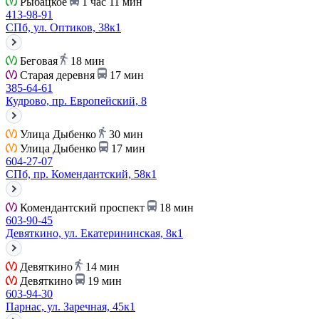
Рыбацкое
1 час 11 мин
413-98-91
СПб, ул. Оптиков, 38к1
Беговая
18 мин
Старая деревня
17 мин
385-64-61
Кудрово, пр. Европейский, 8
Улица Дыбенко
30 мин
Улица Дыбенко
17 мин
604-27-07
СПб, пр. Комендантский, 58к1
Комендантский проспект
18 мин
603-90-45
Девяткино, ул. Екатерининская, 8к1
Девяткино
14 мин
Девяткино
19 мин
603-94-30
Парнас, ул. Заречная, 45к1