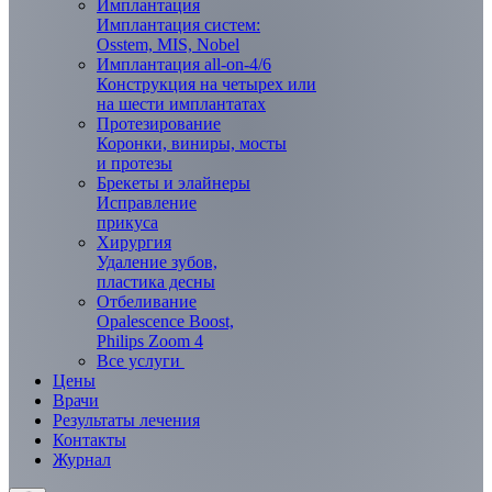
Имплантация
Имплантация систем:
Osstem, MIS, Nobel
Имплантация all-on-4/6
Конструкция на четырех или
на шести имплантатах
Протезирование
Коронки, виниры, мосты
и протезы
Брекеты и элaйнеры
Исправление
прикуса
Хирургия
Удаление зубов,
пластика десны
Отбеливание
Opalescence Boost,
Philips Zoom 4
Все услуги
Цены
Врачи
Результаты лечения
Контакты
Журнал