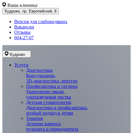
Ваша клиника:
Кудрово, пр. Европейский, 8
Версия для слабовидящих
Вакансии
Отзывы
604-27-07
Кудрово
Услуги
Диагностика
Консультации,
3D-диагностика, рентген
Профилактика и гигиена
Укрепление эмали,
ультразвуковая чистка
Детская стоматология
Диагностика и профилактика,
особый подход к детям
Терапия
Лечение кариеса,
пульпита и периодонтита