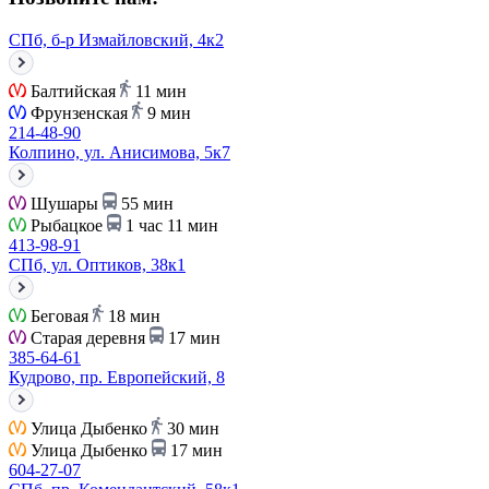
СПб, б-р Измайловский, 4к2
Балтийская
11 мин
Фрунзенская
9 мин
214-48-90
Колпино, ул. Анисимова, 5к7
Шушары
55 мин
Рыбацкое
1 час 11 мин
413-98-91
СПб, ул. Оптиков, 38к1
Беговая
18 мин
Старая деревня
17 мин
385-64-61
Кудрово, пр. Европейский, 8
Улица Дыбенко
30 мин
Улица Дыбенко
17 мин
604-27-07