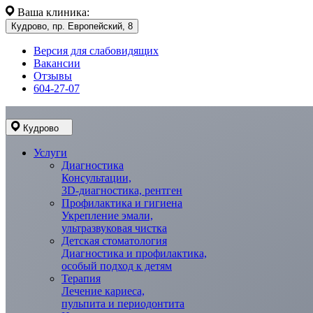
Ваша клиника:
Кудрово, пр. Европейский, 8
Версия для слабовидящих
Вакансии
Отзывы
604-27-07
Кудрово
Услуги
Диагностика
Консультации,
3D-диагностика, рентген
Профилактика и гигиена
Укрепление эмали,
ультразвуковая чистка
Детская стоматология
Диагностика и профилактика,
особый подход к детям
Терапия
Лечение кариеса,
пульпита и периодонтита