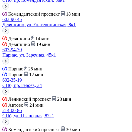
СПб, пр. Комендантский, 58к1
Комендантский проспект
18 мин
603-90-45
Девяткино, ул. Екатерининская, 8к1
Девяткино
14 мин
Девяткино
19 мин
603-94-30
Парнас, ул. Заречная, 45к1
Парнас
25 мин
Парнас
12 мин
602-35-19
СПб, пр. Героев, 34
Ленинский проспект
28 мин
Автово
24 мин
214-00-86
СПб, ул. Планерная, 87к1
Комендантский проспект
30 мин