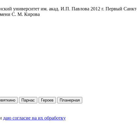
нский университет им. акад. И.П. Павлова 2012 г. Первый Сан
имени С. М. Кирова
евяткино
Парнас
Героев
Планерная
и
даю согласие на их обработку