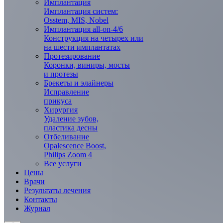
Имплантация
Имплантация систем:
Osstem, MIS, Nobel
Имплантация all-on-4/6
Конструкция на четырех или
на шести имплантатах
Протезирование
Коронки, виниры, мосты
и протезы
Брекеты и элaйнеры
Исправление
прикуса
Хирургия
Удаление зубов,
пластика десны
Отбеливание
Opalescence Boost,
Philips Zoom 4
Все услуги
Цены
Врачи
Результаты лечения
Контакты
Журнал